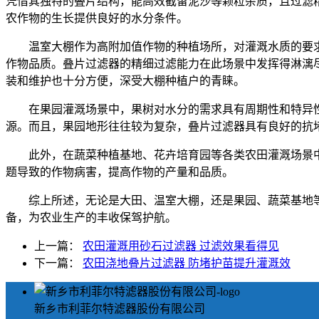
凭借其独特的叠片结构，能高效截留泥沙等颗粒杂质，且过滤
农作物的生长提供良好的水分条件。
温室大棚作为高附加值作物的种植场所，对灌溉水质的要
作物品质。叠片过滤器的精细过滤能力在此场景中发挥得淋漓
装和维护也十分方便，深受大棚种植户的青睐。
在果园灌溉场景中，果树对水分的需求具有周期性和特异
源。而且，果园地形往往较为复杂，叠片过滤器具有良好的抗
此外，在蔬菜种植基地、花卉培育园等各类农田灌溉场景
题导致的作物病害，提高作物的产量和品质。
综上所述，无论是大田、温室大棚，还是果园、蔬菜基地
备，为农业生产的丰收保驾护航。
上一篇：
农田灌溉用砂石过滤器 过滤效果看得见
下一篇：
农田浇地叠片过滤器 防堵护苗提升灌溉效
新乡市利菲尔特滤器股份有限公司