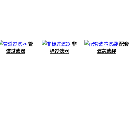
管
非
配套
道过滤器
标过滤器
滤芯滤袋