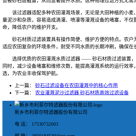
会被砂石层截留，从而显著提升水质。这种物理过滤方式无需
该过滤器适配多种农田灌溉场景，无论是大田种植的小麦
量泥沙和杂质，容易造成滴灌、喷灌等灌溉设备的堵塞，不仅
命，降低农户的维护开支。
砂石材质过滤装置具有操作简便、维护方便的特点。农户
适应农田复杂的环境条件，耐受不同水质的长期冲刷，确保在
选择优质的农田灌溉水质过滤器 —— 砂石材质过滤装
同时，减少设备堵塞和维修次数，能提高灌溉系统的运行效率
选，为农业丰收保驾护航。
上一篇：
砂石过滤设备在农田灌溉中的核心作用
下一篇：
农业灌溉泥沙过滤器 砂石材质高效过滤设备
新乡市利菲尔特滤器股份有限公司
电 话： 17530732603
邮 箱： 3850184539@qq.com