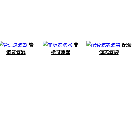
管
非
配套
道过滤器
标过滤器
滤芯滤袋