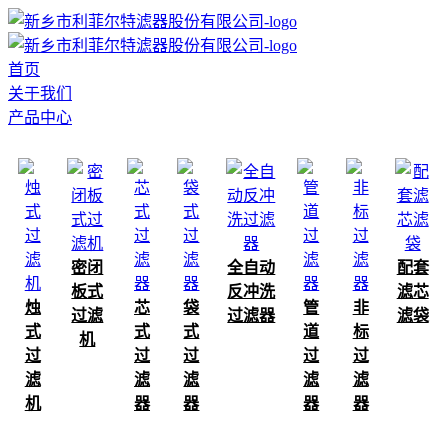
首页
关于我们
产品中心
密闭
全自动
配套
板式
反冲洗
滤芯
烛
芯
袋
管
非
过滤
过滤器
滤袋
式
式
式
道
标
机
过
过
过
过
过
滤
滤
滤
滤
滤
机
器
器
器
器