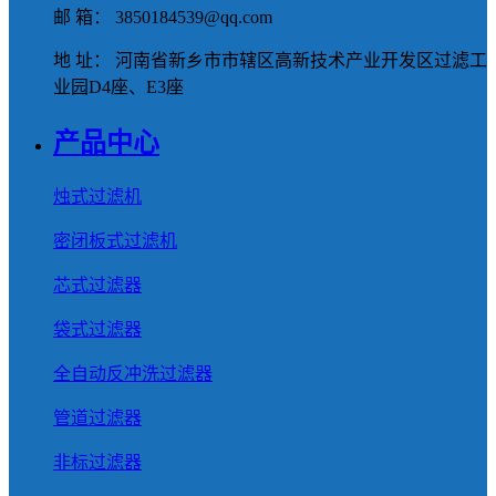
邮 箱： 3850184539@qq.com
地 址： 河南省新乡市市辖区高新技术产业开发区过滤工
业园D4座、E3座
产品中心
烛式过滤机
密闭板式过滤机
芯式过滤器
袋式过滤器
全自动反冲洗过滤器
管道过滤器
非标过滤器