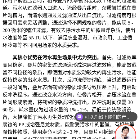
作用下紧密压合时，相邻叠片的沟槽形成无数个精准的过滤通
道。污水从过滤器入口进入，流经叠片组时，杂质被拦截在叠
片沟槽内，而清水则通过过滤通道从出口流出。过滤精度可根
据回用需求灵活调整，通过选择不同规格的叠片，能实现 5 -
200 微米的精准过滤，有效去除污水中的细微悬浮杂质，使出
水浊度降至 5NTU 以下，满足农业灌溉、市政杂用、工业循
环冷却等不同回用场景的水质要求。
其
核心优势在污水再生场景中尤为突出
。首先，过滤效率
高且稳定，叠片的密集过滤通道形成深层过滤效应，能高效截
留不同粒径的杂质，即使面对水质波动较大的再生污水，也能
保持稳定的出水水质。其次，反冲洗便捷彻底，当过滤器运行
一段时间后，叠片表面截留的杂质增多导致压差上升，可启动
反冲洗程序。通过改变水流方向，使叠片松开，高压水流在叠
片间形成紊流，将截留的杂质冲洗排出，反冲洗时间仅需 30 -
60 秒，耗水量仅为过滤水量的 1% - 2%，远低于传统砂滤设
可以介绍下你们的产品么
备，大幅降低了污水再生处理的运行成本。同时，叠片采用耐
腐蚀的 PP 或增强尼龙材质，能耐受污水中的酸碱、有机物等
腐蚀性物质，使用寿命可达 2 - 3 年，且叠片可拆卸清洗后重