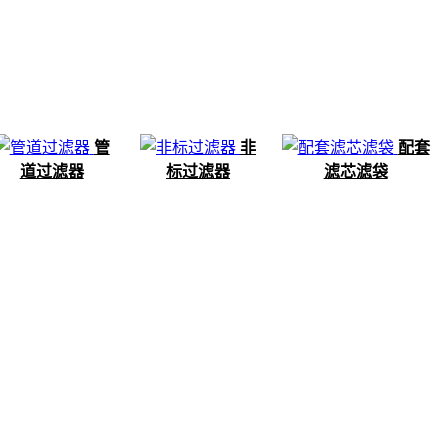
管
非
配套
道过滤器
标过滤器
滤芯滤袋