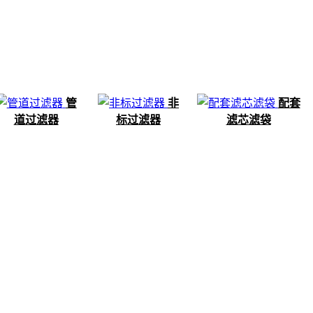
管
非
配套
道过滤器
标过滤器
滤芯滤袋