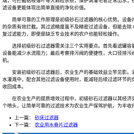
端，可拦截枯枝落叶等大颗粒杂质，保护滴灌毛管正常出水；
滤设备更能体现出简单直接的净化价值。
简单可靠的工作原理是初级砂石过滤器的核心优势。设备
的杂质有效拦截。其过滤精度虽不及精密过滤设备，但能去除 
复过滤能力，即使是缺乏专业技术的农户也能轻松操作。
选择初级砂石过滤器需关注三个实用要点。首先看滤罐容
设备能减少水流阻力；最后考察排污阀的便捷性，大口径排污
机。
安装初级砂石过滤器后，农业生产的基础效益立竿见影。灌
水灌溉中，配合其他过滤设备使用时，能减轻后续过滤环节的
收回成本。
在农业生产的提质增效过程中，初级砂石过滤器以其经济
个喷头，让简单可靠的过滤技术为农业生产保驾护航，为丰收
上一篇：
砂床过滤器
下一篇：
农业用水叠片过滤器