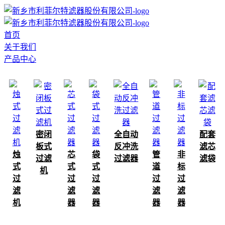
首页
关于我们
产品中心
密闭
全自动
配套
板式
反冲洗
滤芯
烛
芯
袋
管
非
过滤
过滤器
滤袋
式
式
式
道
标
机
过
过
过
过
过
滤
滤
滤
滤
滤
机
器
器
器
器