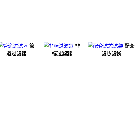
管
非
配套
道过滤器
标过滤器
滤芯滤袋