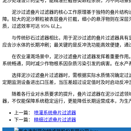
泥沙处理设计的型号，能精准拦截各类颗粒杂质，为不同场景
泥沙过滤叠片过滤器的核心工作原理基于独特的叠片结构
障。较大的泥沙颗粒被表层叠片拦截，细小的悬浮物则在深层沟
质，过滤效率可达 95% 以上。
与传统砂石过滤器相比，用于泥沙过滤的叠片过滤器具有
应含沙水体的长期冲刷；最关键的是反冲洗功能高效便捷，通
在农业灌溉场景中，泥沙过滤叠片过滤器发挥着重要作用
系统畅通，同时减少作物根系因杂质污染引发的病害。在水产
选择泥沙过滤叠片过滤器时，需根据实际水质情况确定过滤精
定期监测设备进出口压差，当压差超过设定值时及时启动反冲
随着各行业对水质要求的提升，叠片过滤器在泥沙过滤领
器，不仅能保障系统稳定运行，更能降低长期运营成本，为生
上一篇：
喷灌系统叠片过滤器
下一篇：
精细过滤叠片过滤器