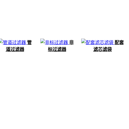
管
非
配套
道过滤器
标过滤器
滤芯滤袋