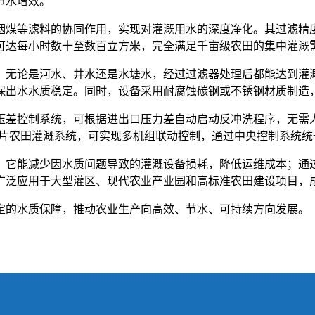
节水增效。
滤料的协同作用，实现对灌溉用水的深度净化。其过滤精度可达 1
可达每小时数十至数百立方米，完全满足千亩级农田的集中灌溉
。无论是河水、井水还是水塘水，经过过滤器处理后都能达到灌
出水水质稳定。同时，设备采用耐腐蚀碳钢或不锈钢材质制造，能
压差控制系统，可根据进出口压力差自动启动反冲洗程序，无需
对于连片农田灌溉系统，可实现多机组联动控制，通过中央控制系统
。它能减少因水质问题导致的灌溉设备损耗，降低运维成本；通
广泛应用于大型灌区、现代农业产业园和高标准农田建设项目，
定的水质保障，推动农业生产向高效、节水、可持续方向发展。