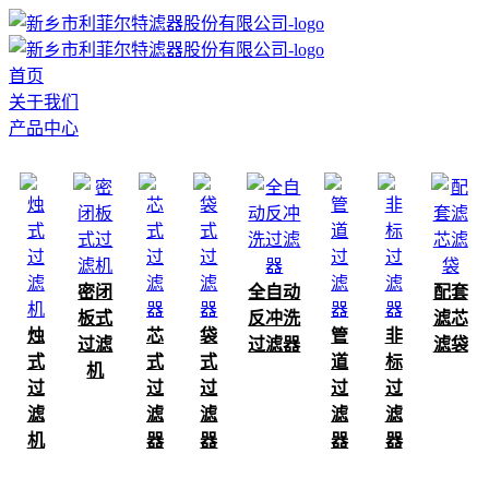
首页
关于我们
产品中心
密闭
全自动
配套
板式
反冲洗
滤芯
烛
芯
袋
管
非
过滤
过滤器
滤袋
式
式
式
道
标
机
过
过
过
过
过
滤
滤
滤
滤
滤
机
器
器
器
器