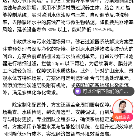
送，助力农作物增产。而在工业循环水系统中，方案则侧重抗
腐蚀与高效除垢，采用不锈钢材质过滤器主体，结合 PLC 智
能控制系统，实时监测水体浊度与压差，自动调节反冲洗频
率，去除循环水中的腐蚀产物与微生物黏泥，降低换热器堵塞
风险，延长设备寿命 30% 以上，能耗降低 15%-20%。
市政供水与污水处理场景中，砂石过滤器系统解决方案更
注重预处理与深度净化的衔接。针对原水悬浮物浓度波动大的
问题，方案会前置格栅过滤与水质监测单元，再通过砂石过滤
器进行精细过滤，拦截 20μm 以下颗粒，为后续消毒、膜分离
工序减轻负担，保障饮用水质达标。此外，针对矿山废水、景
观水体等特殊场景，方案还可定制滤料组合与辅助处理单元，
如添加活性炭滤层吸附有机物，或搭配加药系统强化杂质沉
可以介绍下你们的产品么
降，满足多样化净化需求。
除定制化配置外，方案还涵盖全周期服务保障。从前期现
场勘查、水质检测，到设备选型、安装调试，再到后期运维指
导与耗材更换，专业团队全程参与，确保系统稳定运行。同
时，方案采用节能型水泵与智能控制系统，在提升过滤效率的
同时降低运行成本，实现经济效益与环境效益双赢。