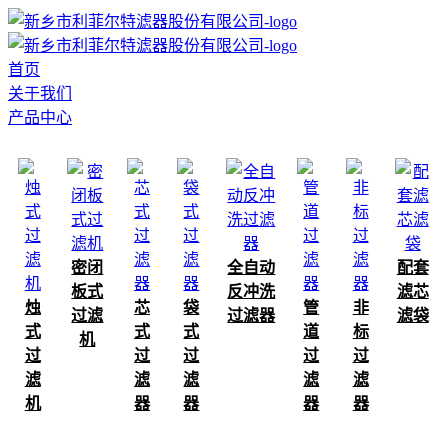
首页
关于我们
产品中心
密闭
全自动
配套
板式
反冲洗
滤芯
烛
芯
袋
管
非
过滤
过滤器
滤袋
式
式
式
道
标
机
过
过
过
过
过
滤
滤
滤
滤
滤
机
器
器
器
器