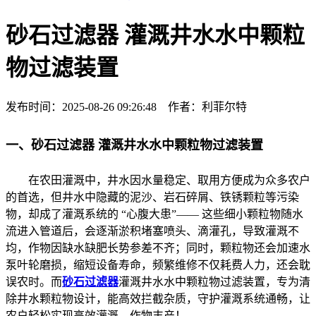
砂石过滤器 灌溉井水水中颗粒
物过滤装置
发布时间：2025-08-26 09:26:48 作者：利菲尔特
一、砂石过滤器 灌溉井水水中颗粒物过滤装置
在农田灌溉中，井水因水量稳定、取用方便成为众多农户
的首选，但井水中隐藏的泥沙、岩石碎屑、铁锈颗粒等污染
物，却成了灌溉系统的 “心腹大患”—— 这些细小颗粒物随水
流进入管道后，会逐渐淤积堵塞喷头、滴灌孔，导致灌溉不
均，作物因缺水缺肥长势参差不齐；同时，颗粒物还会加速水
泵叶轮磨损，缩短设备寿命，频繁维修不仅耗费人力，还会耽
误农时。而
砂石过滤器
灌溉井水水中颗粒物过滤装置，专为清
除井水颗粒物设计，能高效拦截杂质，守护灌溉系统通畅，让
农户轻松实现高效灌溉、作物丰产！