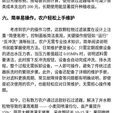
数百元维修费。按每亩农田计算，使用该过滤器每年可减少各
类成本支出约 200 元，长期使用能显著提升种植收益。
六、简单易操作，农户轻松上手维护
考虑到农户的操作习惯，这款颗粒物过滤装置在设计上注
重 “简便易用”。控制面板简洁直观，关键操作按钮如 “运行”
“反冲洗” 清晰标注，农户无需专业技术知识，简单阅读说明
书就能掌握使用方法。日常维护更是省心：只需定期观察设备
的进出水压力表，当压力差值超过 0.05MPa 时，说明滤料需
要清洁，此时按下反冲洗按钮，设备会自动完成冲洗、排水流
程，整个过程无需拆卸设备，一人即可操作，避免了传统过滤
器拆洗时的繁琐步骤。此外，设备还配备了详细的维护手册，
针对滤料更换周期、常见故障排查等问题都有明确说明，即使
是初次使用的农户，也能轻松应对日常维护，无需担心操作难
题。
如今，已有数万农户通过这款砂石过滤器，解决了井水颗
粒物导致的灌溉难题 —— 小麦田喷灌均匀，亩产量提升
15%；蔬菜大棚滴灌无堵塞，采收期延长 10-15 天；果园微喷