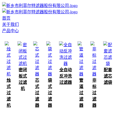
首页
关于我们
产品中心
密闭
全自动
配套
板式
反冲洗
滤芯
烛
芯
袋
管
非
过滤
过滤器
滤袋
式
式
式
道
标
机
过
过
过
过
过
滤
滤
滤
滤
滤
机
器
器
器
器