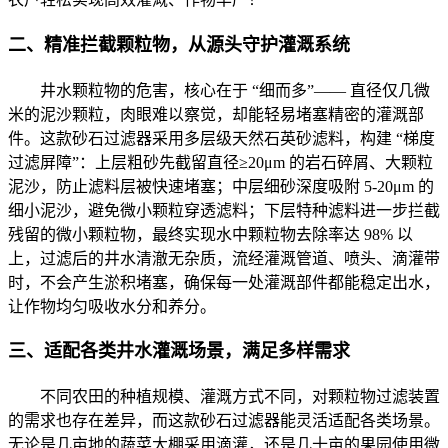
二、精准拦截颗粒物，从源头守护灌溉系统
井水颗粒物的危害，核心在于 “细而多”—— 直径仅几微
米的泥沙颗粒，肉眼难以察觉，却能轻易堵塞精密的灌溉部
件。这款砂石过滤器采用多层级天然石英砂滤料，构建 “梯度
过滤屏障”：上层粗砂先截留直径≥20μm 的岩石碎屑、大颗粒
泥沙，防止滤料层被快速堵塞；中层细砂深度吸附 5-20μm 的
细小泥沙，避免微小颗粒穿透滤料；下层特种滤料进一步拦截
残留的微小颗粒物，最终实现水中颗粒物去除率达 98% 以
上，过滤后的井水清澈无杂质，流经灌溉管道、喷头、滴灌带
时，不会产生淤积堵塞，确保每一处灌溉部件都能稳定出水，
让作物均匀吸收水分和养分。
三、适配各类井水灌溉场景，满足多样需求
不同农田的种植规模、灌溉方式不同，对颗粒物过滤装置
的需求也存在差异，而这款砂石过滤器能灵活适配各类场景。
无论是几亩地的蔬菜大棚采用滴灌，还是几十亩的果园使用微