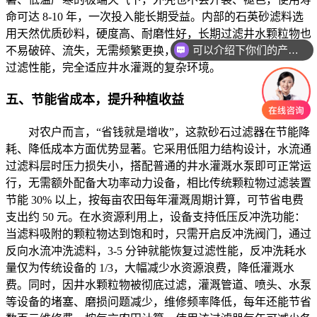
命可达 8-10 年，一次投入能长期受益。内部的石英砂滤料选
用天然优质砂料，硬度高、耐磨性好，长期过滤井水颗粒物也
可以介绍下你们的产品么
不易破碎、流失，无需频繁更换，仅需定期维护就能保持稳定
过滤性能，完全适应井水灌溉的复杂环境。
五、节能省成本，提升种植收益
对农户而言，“省钱就是增收”，这款砂石过滤器在节能降
耗、降低成本方面优势显著。它采用低阻力结构设计，水流通
过滤料层时压力损失小，搭配普通的井水灌溉水泵即可正常运
行，无需额外配备大功率动力设备，相比传统颗粒物过滤装置
节能 30% 以上，按每亩农田每年灌溉周期计算，可节省电费
支出约 50 元。在水资源利用上，设备支持低压反冲洗功能：
当滤料吸附的颗粒物达到饱和时，只需开启反冲洗阀门，通过
反向水流冲洗滤料，3-5 分钟就能恢复过滤性能，反冲洗耗水
量仅为传统设备的 1/3，大幅减少水资源浪费，降低灌溉水
费。同时，因井水颗粒物被彻底过滤，灌溉管道、喷头、水泵
等设备的堵塞、磨损问题减少，维修频率降低，每年还能节省