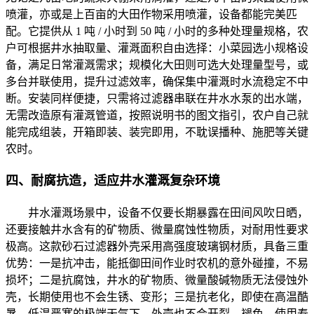
喷灌，亦或是上百亩的大田作物采用喷灌，设备都能完美匹
配。它提供从 1 吨 / 小时到 50 吨 / 小时的多种处理量规格，农
户可根据井水抽取量、灌溉面积自由选择：小菜园选小规格设
备，满足日常灌溉需求；规模化大田则可选大处理量型号，或
多台并联使用，提升过滤效率，确保集中灌溉时水流稳定不中
断。安装同样便捷，只需将过滤器串联在井水水泵的出水端，
无需改造原有灌溉管道，按照说明书的图文指引，农户自己就
能完成组装，开箱即装、装完即用，不耽误播种、施肥等关键
农时。
四、耐腐抗造，适应井水灌溉复杂环境
井水灌溉场景中，设备不仅要长期暴露在田间风吹日晒，
还要接触井水含有的矿物质、微量腐蚀性物质，对耐用性要求
极高。这款砂石过滤器外壳采用高强度玻璃钢材质，具备三重
优势：一是抗冲击，能抵御田间作业时农机的意外碰撞，不易
损坏；二是抗腐蚀，井水的矿物质、微量酸碱物质无法侵蚀外
壳，长期使用也不会生锈、变形；三是抗老化，即使在高温酷
暑、低温严寒的极端天气下，外壳也不会开裂、褪色，使用寿