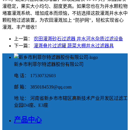
灌稳定，果实大小均匀、甜度更高。如果您也在为井水颗粒物
堵塞灌溉系统、增加成本而烦恼，不妨选择这款灌溉井水水中
颗粒物过滤装置，为农田灌溉加上 “防护网”，轻松实现省心
灌溉、丰产增收！
上一篇：
农田灌溉砂石过滤器 井水河水杂质过滤设备
下一篇：
灌溉叠片过滤罐 蔬菜大棚井水过滤器具
新乡市利菲尔特滤器股份有限公司
电 话： 17530732603
邮 箱： 3850184539@qq.com
地 址： 河南省新乡市市辖区高新技术产业开发区过滤工
业园D4座、E3座
产品中心