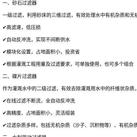
一、砂石过滤器
⼀级过滤，利⽤砂床的三维过滤，有效处理⽔中有机杂质和⽆机
✔⾼滤速，低压损
✔⾃动反冲洗，实现不间断供⽔
✔模块化设置，占地⾯积⼩，投资省
✔根据灌溉⼯程⽤量及过滤要求，可单独使用，也可多个组合
二、碟片过滤器
作为灌溉水中的二级过滤，有效去除灌溉用水中的纤维状杂质
✔在线过滤不断流，全⾃动反冲洗
✔⾼精度、占地⾯积⼩，灵活组装
✔过滤杂质多样，包括⽆机杂质（沙⼦、沉积物等）、有机杂