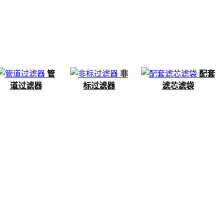
管
非
配套
道过滤器
标过滤器
滤芯滤袋