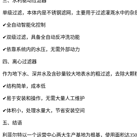
三、水利驱动过滤器
单级过滤，本体内是不锈钢滤网，主要用于过滤灌溉水中的杂质、
✔全⾃动智能化控制
✔双级过滤，具备全⾃动反冲洗功能
✔依靠系统内的⽔压，⽆需外部动力
四、离心过滤器
作为地下⽔、深井⽔及含砂量较⼤地表⽔的粗过滤，去除⼤颗粒
✔结构简单，成本低
✔易于安装和操作，无需大量人工维护
✔体积小，处理水量大，节省安装空间
五、结语
利菲尔特以一个运营中心两大生产基地为根基，使用面积达35