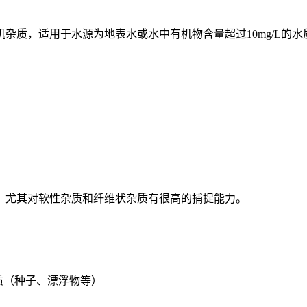
杂质，适⽤于⽔源为地表⽔或⽔中有机物含量超过10mg/L的⽔
，尤其对软性杂质和纤维状杂质有很高的捕捉能力。
质（种子、漂浮物等）