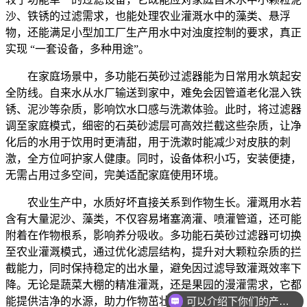
沙、铁锈的过滤需求，也能处理农业灌溉水中的藻类、悬浮
物，还能满足小型加工厂生产用水中对浊度控制的要求，真正
实现 “一套设备，多种用途”。
在家庭场景中，多功能石英砂过滤器能为日常用水筑起安
全防线。自来水从水厂输送到家中，难免会因管道老化混入铁
锈、泥沙等杂质，影响饮水口感与洗漱体验。此时，将过滤器
调至家庭模式，细密的石英砂滤层可高效拦截这些杂质，让净
化后的水用于饮用时更清甜，用于洗漱时能减少对皮肤的刺
激，全方位呵护家人健康。同时，设备体积小巧，安装便捷，
无需占用过多空间，完美适配家庭使用环境。
农业生产中，水质好坏直接关系到作物生长。灌溉用水若
含有大量泥沙、藻类，不仅容易堵塞滴灌、喷灌管道，还可能
附着在作物根系，影响养分吸收。多功能石英砂过滤器可切换
至农业灌溉模式，通过优化滤层结构，提升对大颗粒杂质的拦
截能力，同时保持稳定的出水量，避免因过滤导致灌溉效率下
降。无论是蔬菜大棚的精准灌溉，还是果园的漫灌需求，它都
可以介绍下你们的产品么
能提供洁净的水源，助力作物茁壮成长。