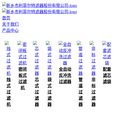
首页
关于我们
产品中心
密闭
全自动
配套
板式
反冲洗
滤芯
烛
芯
袋
管
非
过滤
过滤器
滤袋
式
式
式
道
标
机
过
过
过
过
过
滤
滤
滤
滤
滤
机
器
器
器
器