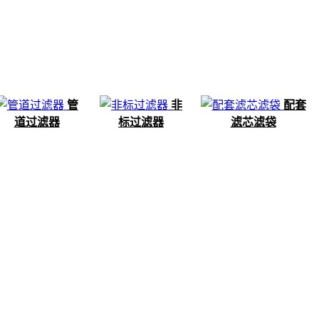
管
非
配套
道过滤器
标过滤器
滤芯滤袋