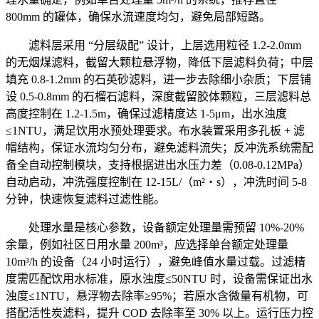
800mm 的罐体，确保水流速度均匀，避免局部短路。
滤料层采用 “分层级配” 设计，上层选用粒径 1.2-2.0mm
的无烟煤滤料，截留大颗粒悬浮物，降低下层滤料负荷；中层
填充 0.8-1.2mm 的石英砂滤料，进一步去除细小杂质；下层铺
设 0.5-0.8mm 的石榴石滤料，深度截留胶体颗粒，三层滤料总
高度控制在 1.2-1.5m，确保过滤精度达 1-5μm，出水浊度
≤1NTU，满足饮用水预处理要求。布水装置采用多孔板 + 滤
帽结构，保证水流均匀分布，避免滤料流失；反冲洗系统需配
备全自动控制模块，支持根据进出水压力差（0.08-0.12MPa）
自动启动，冲洗强度控制在 12-15L/（m²・s），冲洗时间 5-8
分钟，快速恢复滤料过滤性能。
处理水量是核心参数，设备额定处理量需预留 10%-20%
余量，例如社区日用水量 200m³，应选择单台额定处理量
10m³/h 的设备（24 小时运行），避免峰值水量过载。过滤精
度需匹配饮用水标准，原水浊度≤50NTU 时，设备需保证出水
浊度≤1NTU，悬浮物去除率≥95%；若原水含微量有机物，可
搭配活性炭滤料，提升 COD 去除率至 30% 以上。运行压力控