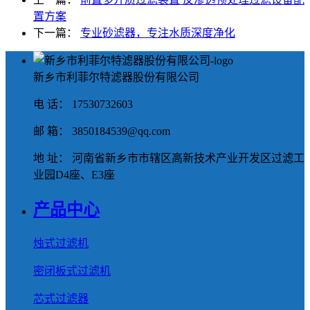
置方案
下一篇：
专业砂滤器，专注水质深度净化
新乡市利菲尔特滤器股份有限公司
电 话： 17530732603
邮 箱： 3850184539@qq.com
地 址： 河南省新乡市市辖区高新技术产业开发区过滤工
业园D4座、E3座
产品中心
烛式过滤机
密闭板式过滤机
芯式过滤器