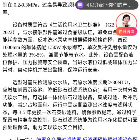
可以介绍下你们的产品么
制在 0.2-0.3MPa，过高易导致滤料磨损，过低则影响过滤效
率。
设备材质需符合《生活饮用水卫生标准》（GB 5749-
2022），与水接触部件需通过食品级认证，避免重金属溶出。
能耗参数方面，反冲洗水泵功率根据罐体规格选择，直径
1000mm 的罐体搭配 1.5kW 水泵即可，单次反冲洗用水量仅为
处理水量的 3%-5%，兼顾节能与节水。此外，设备需配备液
位保护、压力报警等安全装置，当进水液位过低或罐体压力异
常时，自动停机并发出警报，保障运行安全。
选型时需先检测原水水质，若原水浊度长期＞30NTU，
应增加前置沉淀池，降低砂石过滤系统负荷；若用于农村分散
式饮水工程，可选择一体化砂石过滤设备，集成过滤、反冲洗
功能，减少占地面积。运行中需定期监测出水浊度与滤料状
态，每 3-5 年更换一次石英砂滤料，确保参数稳定。通过科学
配置与精准参数控制，砂石过滤系统能为饮用水净化提供可靠
预处理保障，助力实现饮水安全目标。
上一篇：
前置多介质过滤装置 反渗透预处理过滤设备配