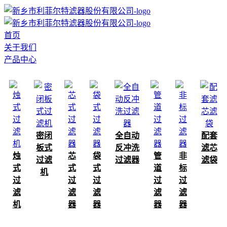
首页
关于我们
产品中心
密闭
全自动
配套
板式
反冲洗
滤芯
烛
芯
袋
管
非
过滤
过滤器
滤袋
式
式
式
道
标
机
过
过
过
过
过
滤
滤
滤
滤
滤
机
器
器
器
器