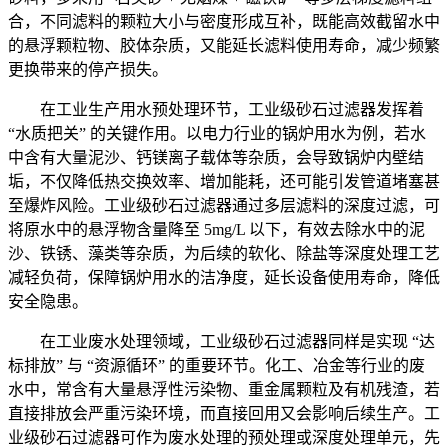
合，不同滤料的颗粒大小与密度形成互补，既能高效截留水中
的悬浮颗粒物、胶体杂质，又能延长滤料使用寿命，减少频繁
更换带来的停产损失。
在工业生产用水预处理环节，工业级砂石过滤器发挥着
“水质把关” 的关键作用。以电力行业的锅炉用水为例，若水
中含有大量泥沙、钙镁离子载体等杂质，会导致锅炉内壁结
垢，不仅降低热交换效率、增加能耗，还可能引发管道堵塞甚
至爆炸风险。工业级砂石过滤器通过多层滤料的深度过滤，可
将原水中的悬浮物含量降至 5mg/L 以下，有效去除水中的泥
沙、铁锈、藻类等杂质，为后续的软化、除盐等深度处理工艺
减轻负荷，保障锅炉用水的洁净度，延长设备使用寿命，降低
安全隐患。
在工业废水处理领域，工业级砂石过滤器同样是实现 “达
标排放” 与 “资源循环” 的重要环节。化工、冶金等行业的废
水中，常含有大量悬浮性污染物、重金属颗粒及有机残渣，若
直接排放会严重污染环境，而直接回用又会影响后续生产。工
业级砂石过滤器可作为废水处理的预处理或深度处理单元，先