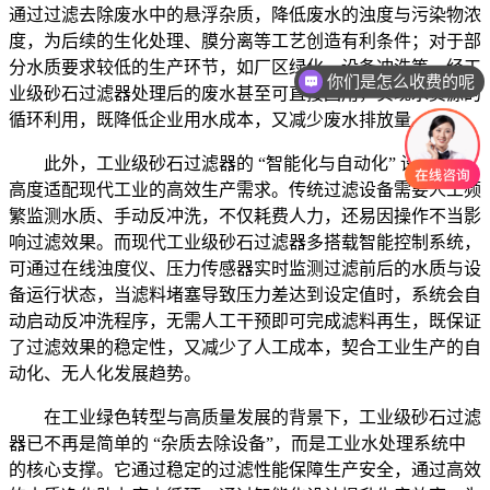
通过过滤去除废水中的悬浮杂质，降低废水的浊度与污染物浓
度，为后续的生化处理、膜分离等工艺创造有利条件；对于部
分水质要求较低的生产环节，如厂区绿化、设备冲洗等，经工
你们是怎么收费的呢
业级砂石过滤器处理后的废水甚至可直接回用，实现水资源的
循环利用，既降低企业用水成本，又减少废水排放量。
此外，工业级砂石过滤器的 “智能化与自动化” 设计，也
高度适配现代工业的高效生产需求。传统过滤设备需要人工频
繁监测水质、手动反冲洗，不仅耗费人力，还易因操作不当影
响过滤效果。而现代工业级砂石过滤器多搭载智能控制系统，
可通过在线浊度仪、压力传感器实时监测过滤前后的水质与设
备运行状态，当滤料堵塞导致压力差达到设定值时，系统会自
动启动反冲洗程序，无需人工干预即可完成滤料再生，既保证
了过滤效果的稳定性，又减少了人工成本，契合工业生产的自
动化、无人化发展趋势。
在工业绿色转型与高质量发展的背景下，工业级砂石过滤
器已不再是简单的 “杂质去除设备”，而是工业水处理系统中
的核心支撑。它通过稳定的过滤性能保障生产安全，通过高效