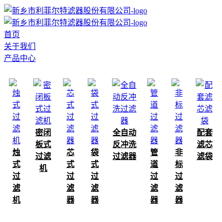
首页
关于我们
产品中心
密闭
全自动
配套
板式
反冲洗
滤芯
烛
芯
袋
管
非
过滤
过滤器
滤袋
式
式
式
道
标
机
过
过
过
过
过
滤
滤
滤
滤
滤
机
器
器
器
器