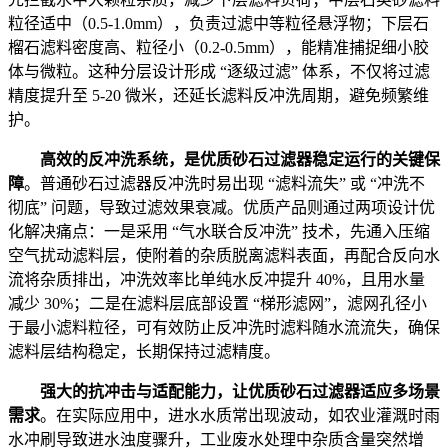
粒径适中（0.5-1.0mm），负责过滤中等粒径悬浮物；下层石
榴石滤料密度高、粒径小（0.2-0.5mm），能精准捕捉细小胶
体与微粒。这种分层设计形成 “逐级过滤” 体系，不仅将过滤
精度提升至 5-20 微米，还延长滤料反冲洗周期，避免频繁维
护。
高效的反冲洗系统，是优质砂石过滤器稳定运行的关键保
障
。普通砂石过滤器反冲洗时易出现 “滤料流失” 或 “冲洗不
彻底” 问题，导致过滤效果衰减。优质产品则通过两项设计优
化解决痛点：一是采用 “气水联合反冲洗” 技术，先通入压缩
空气扰动滤料层，使附着的杂质脱离滤料表面，再配合反向水
流将杂质排出，冲洗效率比单纯水反冲提升 40%，且用水量
减少 30%；二是在滤料层底部设置 “梯形滤网”，滤网孔径小
于最小滤料粒径，可有效防止反冲洗时滤料随水流流失，确保
滤料层结构稳定，长期保持过滤精度。
强大的抗冲击与适配能力，让优质砂石过滤器适应多场景
需求
。在实际应用中，进水水质常出现波动，如农业灌溉时雨
水冲刷导致进水浊度骤升，工业废水处理中杂质含量突然增