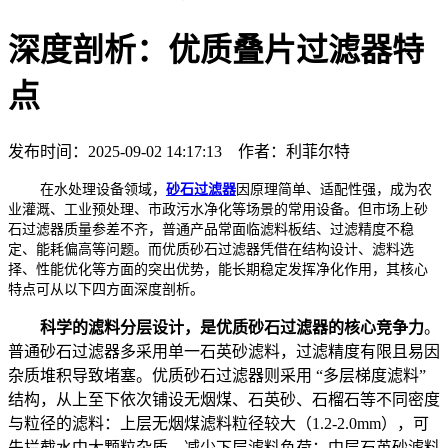
深度剖析：优质叠片过滤器特
点
发布时间：2025-09-02 14:17:13 作者：利菲尔特
在水处理设备领域，
砂石过滤器
因原理简单、适配性强，成为农
业灌溉、工业预处理、市政污水净化等场景的常用设备。但市场上砂
石过滤器质量参差不齐，普通产品常面临滤料板结、过滤精度不稳
定、能耗偏高等问题。而优质砂石过滤器凭借在结构设计、滤料选
择、性能优化等方面的突出优势，能长期稳定发挥净化作用，其核心
特点可从以下四方面深度剖析。
科学的滤料分层设计，是优质砂石过滤器的核心竞争力
。
普通砂石过滤器多采用单一石英砂滤料，过滤精度有限且易因
杂质堆积导致堵塞。优质砂石过滤器则采用 “多层梯度滤料”
结构，从上至下依次铺设无烟煤、石英砂、石榴石等不同密度
与粒径的滤料：上层无烟煤滤料粒径较大（1.2-2.0mm），可
先拦截水中大颗粒杂质，减少下层滤料负荷；中层石英砂滤料