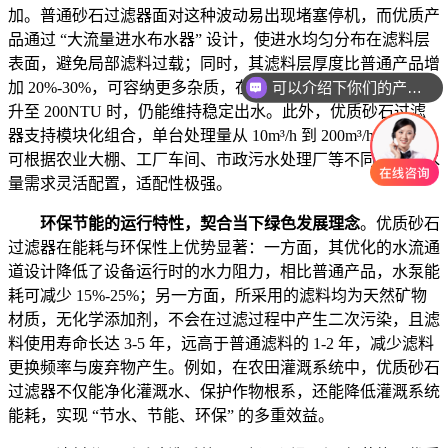
加。普通砂石过滤器面对这种波动易出现堵塞停机，而优质产
品通过 “大流量进水布水器” 设计，使进水均匀分布在滤料层
表面，避免局部滤料过载；同时，其滤料层厚度比普通产品增
可以介绍下你们的产品么
加 20%-30%，可容纳更多杂质，在进水浊度短期内从 50NTU
升至 200NTU 时，仍能维持稳定出水。此外，优质砂石过滤
器支持模块化组合，单台处理量从 10m³/h 到 200m³/h 不等，
可根据农业大棚、工厂车间、市政污水处理厂等不同场景的水
量需求灵活配置，适配性极强。
环保节能的运行特性，契合当下绿色发展理念
。优质砂石
过滤器在能耗与环保性上优势显著：一方面，其优化的水流通
道设计降低了设备运行时的水力阻力，相比普通产品，水泵能
耗可减少 15%-25%；另一方面，所采用的滤料均为天然矿物
材质，无化学添加剂，不会在过滤过程中产生二次污染，且滤
料使用寿命长达 3-5 年，远高于普通滤料的 1-2 年，减少滤料
更换频率与废弃物产生。例如，在农田灌溉系统中，优质砂石
过滤器不仅能净化灌溉水、保护作物根系，还能降低灌溉系统
能耗，实现 “节水、节能、环保” 的多重效益。