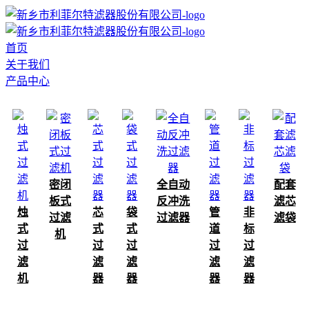
首页
关于我们
产品中心
密闭
全自动
配套
板式
反冲洗
滤芯
烛
芯
袋
管
非
过滤
过滤器
滤袋
式
式
式
道
标
机
过
过
过
过
过
滤
滤
滤
滤
滤
机
器
器
器
器