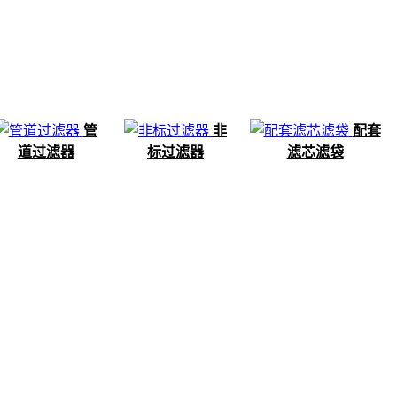
管
非
配套
道过滤器
标过滤器
滤芯滤袋