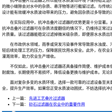
抗冲击叠片过滤器之所以能在水质波动环境下保持稳定运
的微小缝隙会对水中的杂质、悬浮物等进行截留过滤。与传统
设计能有效缓冲水质波动带来的压力，避免因杂质过多导致的
在实际应用中，抗冲击叠片过滤器的优势更是十分显著。
抗冲击叠片过滤器可在杂质浓度翻倍的情况下，仍维持正常过
片质量。该过滤器能稳定过滤掉微米级杂质，即便原水水质出
在市政供水领域，雨季或突发污染事件常导致原水浊度、
轻后续处理工艺的压力，保障居民饮用水安全。此外，在农业
灌溉效率，助力农业生产增收。
不仅如此，抗冲击叠片过滤器还具备操作简便、维护成本
耐腐蚀，长期使用不易损坏，降低设备更换与维护成本。无论
面对复杂多变的水质环境，选择一款可靠的过滤设备至关
全，提升生产效率。如果您正受水质波动困扰，不妨选择抗冲
上一篇：
先进工艺叠片过滤器
下一篇：
砂石过滤器在农业中的重要作用