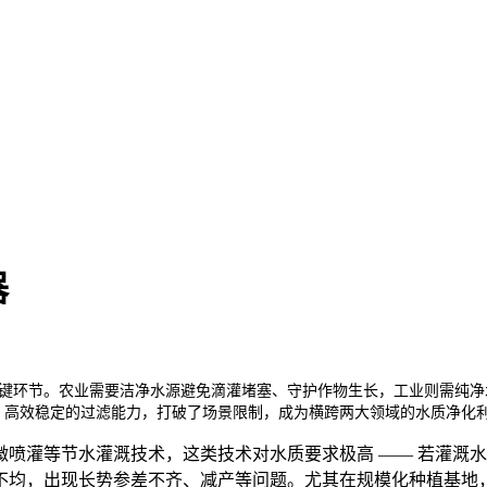
器
键环节。农业需要洁净水源避免滴灌堵塞、守护作物生长，工业则需纯净水
性、高效稳定的过滤能力，打破了场景限制，成为横跨两大领域的水质净化
微喷灌等节水灌溉技术，这类技术对水质要求极高 —— 若灌溉
不均，出现长势参差不齐、减产等问题。尤其在规模化种植基地