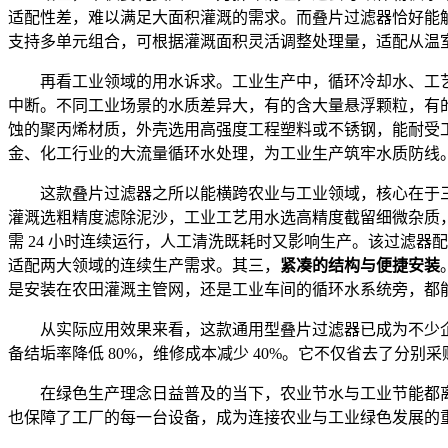
适配性差，难以满足大面积灌溉的需求。而叠片过滤器恰好能解决
支持多单元组合，可根据灌溉面积灵活调整处理量，适配从温
再看工业领域的用水诉求。工业生产中，循环冷却水、工
中断。不同工业场景的水质差异大，有的含大量悬浮颗粒，有
蚀的聚丙烯材质，外壳选用高强度工程塑料或不锈钢，能耐受
金、化工行业的大流量循环水处理，为工业生产筑牢水质防线
这款叠片过滤器之所以能横跨农业与工业领域，核心在于三
灌溉选粗精度滤除泥沙，工业工艺用水选高精度截留细微杂质
需 24 小时连续运行，人工清洗既耗时又影响生产。该过滤
适配两大领域的连续生产需求。其三，
紧凑的结构与便捷安装
是安装在农田灌溉主管网，还是工业车间的循环水系统旁，都
从实际应用效果来看，这款通用型叠片过滤器已成为不少企
备结垢率降低 80%，维修成本减少 40%。它不仅省去了分
在绿色生产理念日益普及的当下，农业节水与工业节能都离
也保障了工厂的每一台设备，成为连接农业与工业绿色发展的