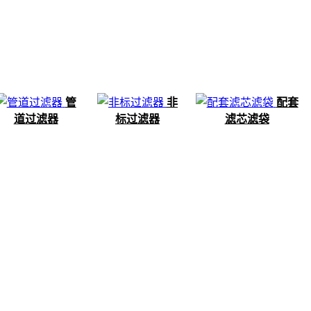
管
非
配套
道过滤器
标过滤器
滤芯滤袋