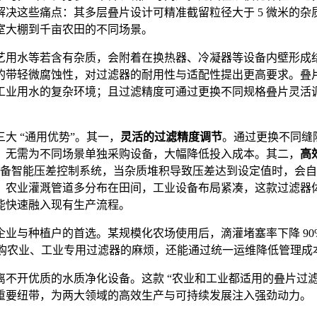
这些痛点：其多层叠片设计可精准截留粒径大于 5 微米的杂质
室大棚到千亩农田的不同场景。
艺用水等若含有杂质，会附着在换热器、冷凝器等设备内壁形成
的带轻微腐蚀性，对过滤器的耐用性与适配性提出更高要求。叠
工业用水的复杂环境；且过滤精度可通过更换不同规格叠片灵活
。
大 “通用优势”。其一，
灵活的过滤精度调节
。通过更换不同缝隙
，无需为不同场景单独采购设备，大幅降低投入成本。其二，
高
器配备智能压差控制系统，当杂质堆积导致压差达到设定值时，会自
。农业灌溉管道多分布在田间，工业设备布局紧凑，这款过滤器
能快速融入现有生产流程。
业与种植户的首选。某规模化农场使用后，滴灌堵塞率下降 90%
别采购农业、工业专用过滤器的麻烦，还能通过统一运维降低管理成
不开优质的水质净化设备。这款 “农业和工业都适用的叠片过
重要纽带，为两大领域的高效生产与可持续发展注入强劲动力。