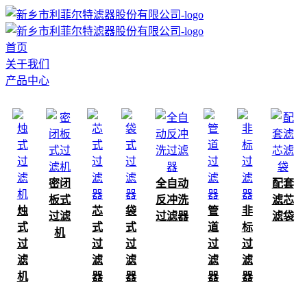
首页
关于我们
产品中心
密闭
全自动
配套
板式
反冲洗
滤芯
烛
芯
袋
管
非
过滤
过滤器
滤袋
式
式
式
道
标
机
过
过
过
过
过
滤
滤
滤
滤
滤
机
器
器
器
器