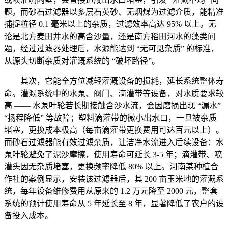
题。而砂石过滤器以多层石英砂、无烟煤为过滤介质，能精准
捕捉粒径 0.1 毫米以上的杂质，过滤效率高达 95% 以上。无
论是北方麦田井水的高含沙量，还是南方稻田河水的藻类问
题，经过过滤器处理后，水源能达到 “无可见杂质” 的标准，
从源头切断杂质对灌溉系统的 “破坏路径”。
其次，它能全方位减轻灌溉设备的损耗，延长系统整体寿
命。灌溉系统中的水泵、阀门、滴灌带等设备，对水质要求较
高 —— 水泵叶轮若长期接触含沙水流，会因磨损出现 “漏水”
“扬程降低” 等故障；塑料滴灌带的微小出水口，一旦被杂质
堵塞，更换成本极高（每亩滴灌带更换费用可达百元以上）。
而砂石过滤器能有效过滤杂质，让洁净水流进入后续设备：水
泵叶轮避免了泥沙摩擦，使用寿命可延长 3-5 年；滴灌带、喷
灌头因无杂质堵塞，更换频率降低 80% 以上。河南某种植合
作社的案例显示，安装该过滤器后，其 200 亩玉米地的灌溉系
统，每年设备维修费用从原来的 1.2 万元降至 2000 元，整套
系统的预计使用寿命从 5 年延长至 8 年，显著降低了农户的设
备投入成本。