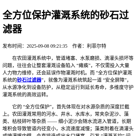
全方位保护灌溉系统的砂石过
滤器
发布时间：2025-09-08 09:21:35 作者：利菲尔特
在农田灌溉系统中，管道堵塞、水泵磨损、滴灌头损坏等
问题，往往会让整套灌溉设备陷入 “瘫痪”，不仅需投入大量
人力物力维修，还会延误作物灌溉时机。而 “全方位保护灌溉
系统的
砂石过滤器
”，就像为灌溉系统筑起一道 “安全屏障”，
从水源净化到设备防护，从稳定运行到延长寿命，多维度守护
灌溉系统的高效运转。
它的 “全方位保护”，首先体现在对水源杂质的深度拦截
上。农田灌溉常用的河水、井水、水库水，常夹杂泥沙、藻
类、枯枝碎叶等杂质 —— 细小泥沙会随水流进入管道，长期
堆积会导致管道内径变小，水流速度减慢；藻类附着在滴灌头
或喷灌嘴内壁，会直接造成出水口堵塞，引发 “灌溉不均” 问