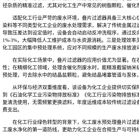
径杂质的精准过滤，尤其对化工生产中常见的树脂颗粒、催化剂
适配化工行业严苛的废水环境，叠片过滤器具备三大核心优势。
染料等不同类型化工企业的废水处理需求，解决了传统金属过滤
导致压差达到设定值时，设备会自动启动反冲洗程序，通过反向
1%-3%，大幅降低人工维护成本与水资源消耗。三是处理效率灵
化工园区的集中预处理系统，应对不同规模的生产废水排放波
在实际化工场景中，叠片过滤器的应用价值尤为显著。在
性；在精细化工领域，处理含催化剂废水时，能精准截留纳米
预处理，可去除水中的结晶盐颗粒，避免结晶堵塞管道与泵体
从环保与经济双重维度看，该设备为化工企业提供切实保障。
到《石油化学工业污染物排放标准》《化工行业污染物排放标准》
复清洗使用，无需频繁更换滤料，年度运维成本较传统过滤设备
费支出。
在化工行业绿色转型的背景下，化工废水预处理叠片过滤器
工废水净化的第一道防线，更助力化工企业在合规生产与可持