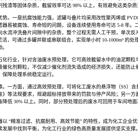
残渣等固体杂质，截留效率可达 98% 以上，有效避免这类杂
一是抗腐蚀能力强，滤罐与叠片均采用改性聚丙烯或 PVDF 材质
器易被腐蚀、寿命短的问题，设备连续使用寿命可达 5-8 年
水流冲洗叠片间隙中的杂质，整个过程无需人工干预，单次反冲洗时
活，可通过多罐并联或串联组合，实现单小时 10-1000m³
动。
石化行业，针对含油废水预处理，它可高效截留水中的油泥颗粒
级催化剂颗粒，不仅减少催化剂流失造成的经济损失，还能防止
，保障处理系统稳定运行。
一方面，通过高效预处理，可将化工废水的悬浮物（SS）含量降至
等法规要求，规避超标排放带来的罚款与停产风险；另一方面，设备
降低 30% 以上。同时，部分预处理后的废水可回用于车间地
以 “精准过滤、抗腐耐用、高效节能” 的特性，成为化工企业
续发展中找到平衡，为化工行业的绿色高质量发展提供坚实支撑