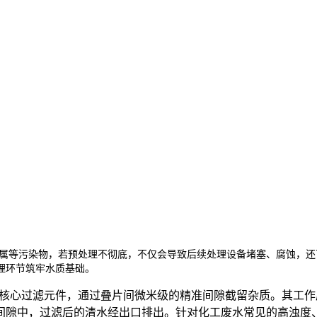
属等污染物，若预处理不彻底，不仅会导致后续处理设备堵塞、腐蚀，还
理环节筑牢水质基础。
 为核心过滤元件，通过叠片间微米级的精准间隙截留杂质。其工
中，过滤后的清水经出口排出。针对化工废水常见的高浊度、高杂