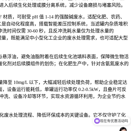
质进入后续生化处理或膜分离系统，减少设备磨损与堵塞风险。
，可耐受 pH 值 1-14 的强酸碱废水，适配化肥、农药、
。二是自动化程度高，搭载智能差压控制系统，当滤罐内杂质堆积
间仅需 30-60 秒，且反冲洗耗水量仅为处理水量的
 的处理量，既能满足中小型化工企业的废水处理需求，也可适配大型
与悬浮油，避免油脂附着在后续生化池填料表面，保障微生物活
催化剂对后续膜组件的划伤；在化肥生产中，针对含氨氮废水的
 10mg/L 以下，大幅减轻后续处理负荷，帮助企业稳定达
运行能耗低，单罐运行功率仅 0.2-0.5kW，且叠片可反
面冲洗、设备冷却等环节，实现水资源循环利用，为企业节约水
优化废水处理流程、降低环保成本的关键设备。它不仅守护了化
现在有优惠活动吗
。