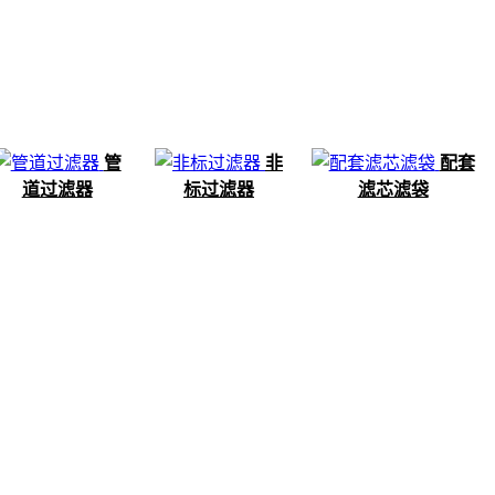
管
非
配套
道过滤器
标过滤器
滤芯滤袋