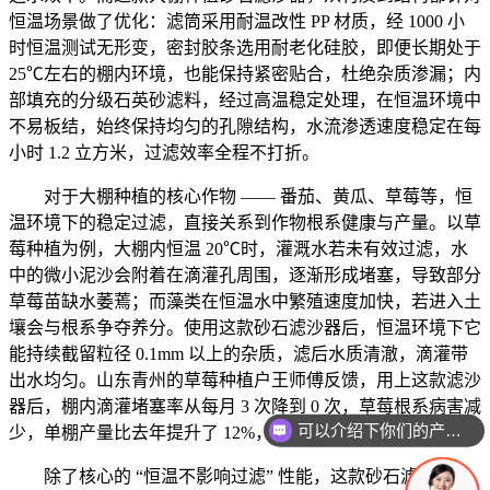
恒温场景做了优化：滤筒采用耐温改性 PP 材质，经 1000 小
时恒温测试无形变，密封胶条选用耐老化硅胶，即便长期处于
25℃左右的棚内环境，也能保持紧密贴合，杜绝杂质渗漏；内
部填充的分级石英砂滤料，经过高温稳定处理，在恒温环境中
不易板结，始终保持均匀的孔隙结构，水流渗透速度稳定在每
小时 1.2 立方米，过滤效率全程不打折。
对于大棚种植的核心作物 —— 番茄、黄瓜、草莓等，恒
温环境下的稳定过滤，直接关系到作物根系健康与产量。以草
莓种植为例，大棚内恒温 20℃时，灌溉水若未有效过滤，水
中的微小泥沙会附着在滴灌孔周围，逐渐形成堵塞，导致部分
草莓苗缺水萎蔫；而藻类在恒温水中繁殖速度加快，若进入土
壤会与根系争夺养分。使用这款砂石滤沙器后，恒温环境下它
能持续截留粒径 0.1mm 以上的杂质，滤后水质清澈，滴灌带
出水均匀。山东青州的草莓种植户王师傅反馈，用上这款滤沙
器后，棚内滴灌堵塞率从每月 3 次降到 0 次，草莓根系病害减
可以介绍下你们的产品么
少，单棚产量比去年提升了 12%，果实甜度也更稳定。
除了核心的 “恒温不影响过滤” 性能，这款砂石滤沙器还