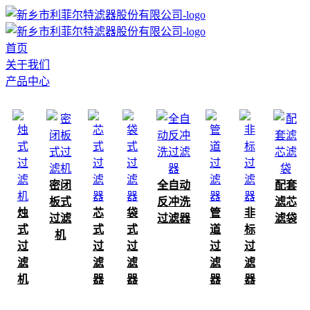
首页
关于我们
产品中心
密闭
全自动
配套
板式
反冲洗
滤芯
烛
芯
袋
管
非
过滤
过滤器
滤袋
式
式
式
道
标
机
过
过
过
过
过
滤
滤
滤
滤
滤
机
器
器
器
器