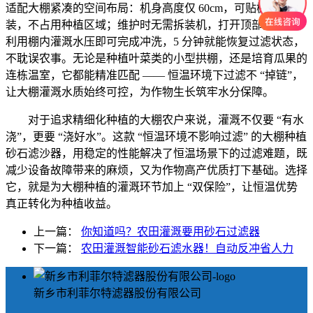
适配大棚紧凑的空间布局：机身高度仅 60cm，可贴棚边安
装，不占用种植区域；维护时无需拆装机，打开顶部反冲阀，
利用棚内灌溉水压即可完成冲洗，5 分钟就能恢复过滤状态，
不耽误农事。无论是种植叶菜类的小型拱棚，还是培育瓜果的
连栋温室，它都能精准匹配 —— 恒温环境下过滤不 “掉链”，
让大棚灌溉水质始终可控，为作物生长筑牢水分保障。
对于追求精细化种植的大棚农户来说，灌溉不仅要 “有水
浇”，更要 “浇好水”。这款 “恒温环境不影响过滤” 的大棚种植
砂石滤沙器，用稳定的性能解决了恒温场景下的过滤难题，既
减少设备故障带来的麻烦，又为作物高产优质打下基础。选择
它，就是为大棚种植的灌溉环节加上 “双保险”，让恒温优势
真正转化为种植收益。
上一篇：
你知道吗？农田灌溉要用砂石过滤器
下一篇：
农田灌溉智能砂石滤水器！自动反冲省人力
新乡市利菲尔特滤器股份有限公司