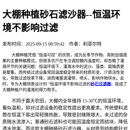
大棚种植砂石滤沙器--恒温环
境不影响过滤
发布时间：2025-09-15 08:59:42 作者：利菲尔特
大棚种植凭借 “恒温可控” 的优势，成为反季节作物、高附加值蔬
果的主要种植模式。但很多农户在专注调控棚内温度时，却忽略了灌
溉环节的关键问题：恒温环境下，灌溉水中的泥沙、藻类、腐殖质更
易聚集，而传统过滤设备常因温度稳定带来的材质形变、介质活性变
化，导致过滤效率下降，进而堵塞滴灌带、喷头，影响作物供水。此
时，专为大棚场景设计的 “恒温环境不影响过滤的
砂石过滤器
，就成了
大棚种植户的灌溉的得力帮手。
不同于露天农田，大棚内全年维持 15-30℃的恒温环境，
看似温和，却对过滤设备的稳定性提出更高要求。传统塑料滤
筒在恒温下易出现轻微热胀，导致密封缝隙增大，未过滤的杂
质随水流渗入；普通砂石滤料也可能因温度恒定而结块，降低
透水效率。而这款大棚种植砂石滤沙器，从材质到结构都针对