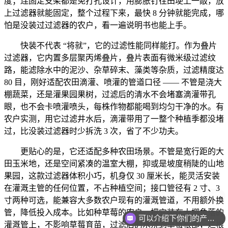
度；连固定支架都是免打孔设计，用膨胀钉往田埂上一敲，放
上过滤器就能固定，整个过程下来，最快 8 分钟就能完成，哪
怕是没装过过滤器的农户，看一遍说明书也能上手。
快装不代表 “将就”，它的过滤性能同样能打。作为叠片
过滤器，它内置多层聚丙烯叠片，叠片表面有微米级过滤纹
路，能滤除水中的泥沙、杂草碎末、藻类等杂质，过滤精度达
80 目，刚好适配农田滴灌、喷灌的管道口径 —— 不管是浇大
棚蔬菜，还是灌果园果树，过滤后的清水不会堵塞滴灌带孔
眼，也不会卡喷灌喷头，每株作物都能喝到均匀干净的水。有
农户实测，用它过滤井水后，滴灌带用了一整个种植季都没堵
过，比没装过滤器时少拆洗 3 次，省了不少功夫。
更贴心的是，它还适配多种农田场景。不管是宽行距的大
田玉米地，还是空间紧凑的温室大棚，抑或是坡度稍陡的山地
果园，这款过滤器体积小巧，机身仅 30 厘米长，能灵活安装
在灌溉主管的任何位置，不占种植空间；接口管径有 2 寸、3
寸两种可选，能兼容大多数农户现有的灌溉管道，不用额外换
管，降低投入成本。比如种草莓的农户，把它装在大棚角落的
可以介绍下你们的产品么
灌溉管上，不影响草莓育苗，过滤后的水浇到草莓根部，烂根