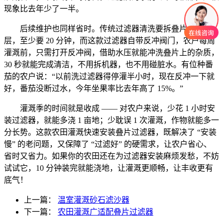
现象比去年少了一半。
后续维护也同样省时。传统过滤器清洗要拆叠片、刷滤
层，至少要 20 分钟，而这款过滤器自带反冲阀门，农户每周
灌溉前，只需打开反冲阀，借助水压就能冲洗叠片上的杂质，
30 秒就能完成清洁，不用拆机器，也不用碰脏水。有位种番
茄的农户说：“以前洗过滤器得停灌半小时，现在反冲一下就
好，番茄没断过水，今年坐果率比去年高了 15%。”
灌溉季的时间就是收成 —— 对农户来说，少花 1 小时安
装过滤器，就能多浇 1 亩地；少耽误 1 次灌溉，作物就能多一
分长势。这款农田灌溉快速安装叠片过滤器，既解决了 “安装
慢” 的老问题，又保障了 “过滤好” 的硬需求，让农户省心、
省时又省力。如果你的农田还在为过滤器安装麻烦发愁，不妨
试试它，10 分钟装完就能浇地，让灌溉更顺畅，让丰收更有
底气！
上一篇：
温室灌溉砂石滤沙器
下一篇：
农田灌溉广适配叠片过滤器