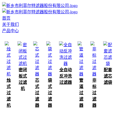
首页
关于我们
产品中心
密闭
全自动
配套
板式
反冲洗
滤芯
烛
芯
袋
管
非
过滤
过滤器
滤袋
式
式
式
道
标
机
过
过
过
过
过
滤
滤
滤
滤
滤
机
器
器
器
器