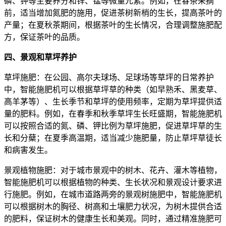
磷、钾等主要养分和锌、锰等微量元素。例如，在春茶采摘
前，适当增加氮肥的施用，促进茶树新梢的生长，提高茶叶的
产量；在夏秋茶期间，根据茶叶的生长情况，合理调整施肥配
方，保证茶叶的品质。
四、景观和草坪养护
草坪施肥：在公园、高尔夫球场、足球场等草坪的日常养护
中，智能施肥机可以根据草坪草的种类（如早熟禾、黑麦草、
高羊茅等）、生长季节和草坪的使用频率，定期为草坪提供适
量的肥料。例如，在春季和秋季草坪生长旺盛期，智能施肥机
可以按照合适的氮、磷、钾比例为草坪施肥，促进草坪草的生
长和分蘖；在夏季高温期，适当减少施肥量，防止草坪草徒长
和病害发生。
景观植物施肥：对于城市景观中的树木、花卉、灌木等植物，
智能施肥机可以根据植物的种类、生长状况和景观设计要求进
行施肥。例如，在城市道路两旁的景观树施肥中，智能施肥机
可以根据树木的胸径、树高和土壤肥力状况，为树木提供合适
的肥料，保证树木的健康生长和美观。同时，通过精准施肥可