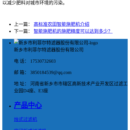
以减少肥料对城市环境的污染。
上一篇：
高标准农田智能施肥机介绍
下一篇：
智能施肥机的施肥精度可以达到多少？
新乡市利菲尔特滤器股份有限公司
电 话： 17530732603
邮 箱： 3850184539@qq.com
地 址： 河南省新乡市市辖区高新技术产业开发区过滤工
业园D4座、E3座
产品中心
烛式过滤机