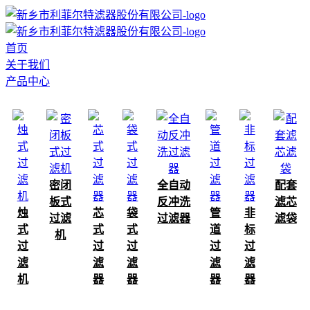
首页
关于我们
产品中心
密闭
全自动
配套
板式
反冲洗
滤芯
烛
芯
袋
管
非
过滤
过滤器
滤袋
式
式
式
道
标
机
过
过
过
过
过
滤
滤
滤
滤
滤
机
器
器
器
器