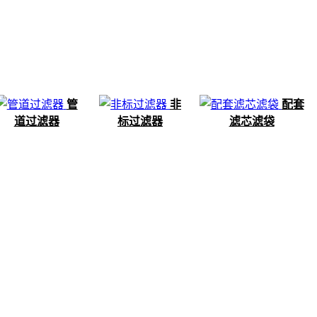
管
非
配套
道过滤器
标过滤器
滤芯滤袋