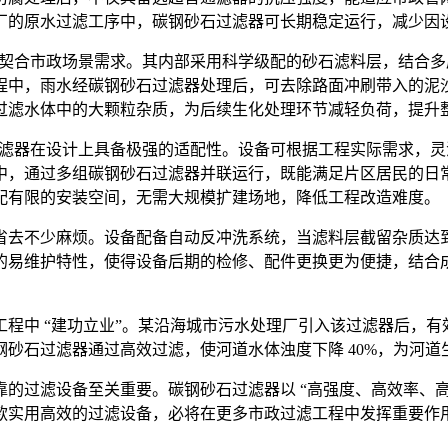
厂的原水过滤工序中，碳钢砂石过滤器可长期稳定运行，减少因
同样契合市政场景需求。其内部采用科学级配的砂石滤料层，结合
程中，雨水经碳钢砂石过滤器处理后，可去除路面冲刷带入的泥
过滤水体中的大颗粒杂质，为后续生化处理环节减轻负荷，提升
石过滤器在设计上具备极强的适配性。设备可根据工程实际需求，
中，通过多组碳钢砂石过滤器并联运行，既能满足片区居民的日
配有限的安装空间，无需大规模扩建场地，降低工程改造难度。
省去不少麻烦。设备配备自动反冲洗系统，当滤料层截留杂质达
的易维护特性，使得设备后期的检修、配件更换更为便捷，结合
程中 “建功立业”。某沿海城市污水处理厂引入该过滤器后，
砂石过滤器通过高效过滤，使河道水体浊度下降 40%，为河道
的过滤设备至关重要。碳钢砂石过滤器以 “高强度、高效率、高
款实用高效的过滤设备，必将在更多市政过滤工程中发挥重要作用