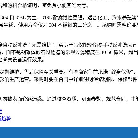
告和滤料合格证明，避免贪小便宜吃大亏。
304 和 316L 为主，316L 耐腐蚀性更强，适合化工、海水
量低，易生锈，使用寿命仅为 304 不锈钢的三分之一。采购时需
 “全自动反冲洗”“无需维护”，实际产品仅配备简易手动反冲洗
杂质，而不锈钢罐体砂石过滤器的常规过滤精度在 10-50 微米
地考察设备运行效果。
需要定期维护，售后保障至关重要。有些商家售前承诺 “终身保修
度，影响生产运营。采购时要在合同中详细注明保修期限、保修部
切勿被表面套路迷惑。通过核查资质、明确参数、规范合同，才
用
新趋势