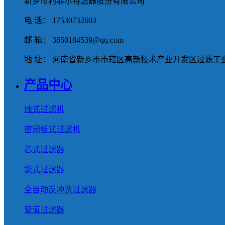
新乡市利菲尔特滤器股份有限公司
电 话： 17530732603
邮 箱： 3850184539@qq.com
地 址： 河南省新乡市市辖区高新技术产业开发区过滤工业
产品中心
烛式过滤机
密闭板式过滤机
芯式过滤器
袋式过滤器
全自动反冲洗过滤器
管道过滤器