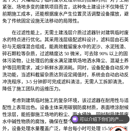
紧张、场地多变的建筑项目而言，这种免土建设计不仅降低了
前期施工成本，还能根据废水产生位置灵活调整设备摆放，避
免了传统固定设施无法移动的局限性。
在过滤性能上，无需土建浅层介质过滤器针对建筑临时废
水的特点进行优化。其采用浅层级配滤料设计，滤料层由石英
砂与无烟煤混合组成，能高效截留废水中的泥沙、水泥残渣、
碎石颗粒等杂质，过滤精度达 50 微米，可去除 90% 以上的固
体污染物，让处理后的废水满足建筑场地洒水降尘、混凝土养
护等回用需求，减少新鲜水源消耗。同时，设备配备自动反冲
洗功能，当滤料截留杂质达到设定阈值时，系统会自动启动反
冲洗程序，3-5 分钟即可完成滤料清洁，无需人工拆卸清洗，
降低了施工团队的运维压力。
考虑到建筑临时施工的复杂环境，该过滤器在耐用性与适
配性上表现出色。设备主体采用碳钢防腐材质，表面喷涂耐候
性涂层，能抵御施工场地的粉尘、雨水侵蚀，同时耐受建筑废
可以介绍下你们的产品么
水中碱性物质的腐蚀，确保在整个施工周期内稳定运行。此
外，设备处理水量覆盖广泛，单台每小时可处理 15-50 立方米