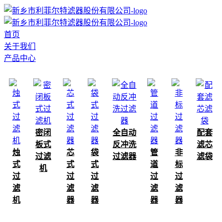
首页
关于我们
产品中心
密闭
全自动
配套
板式
反冲洗
滤芯
烛
芯
袋
管
非
过滤
过滤器
滤袋
式
式
式
道
标
机
过
过
过
过
过
滤
滤
滤
滤
滤
机
器
器
器
器