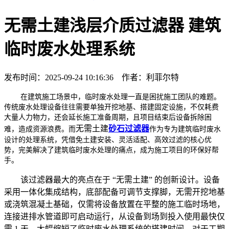
无需土建浅层介质过滤器 建筑
临时废水处理系统
发布时间：2025-09-24 10:16:36 作者：利菲尔特
在建筑施工场景中，临时废水处理一直是困扰施工团队的难题。
传统废水处理设备往往需要单独开挖地基、搭建固定设施，不仅耗费
大量人力物力，还会延长施工准备周期，且项目结束后设备拆除困
无需土建
砂石过滤器
难，造成资源浪费。而
作为专为建筑临时废水
设计的处理系统，凭借免土建安装、灵活适配、高效过滤的核心优
势，完美解决了建筑临时废水处理的痛点，成为施工项目的环保好帮
手。
该过滤器最大的亮点在于 “无需土建” 的创新设计。设备
采用一体化集成结构，底部配备可调节支撑脚，无需开挖地基
或浇筑混凝土基础，仅需将设备放置在平整的施工临时场地，
连接进排水管道即可启动运行，从设备到场到投入使用最快仅
需 1 天，大幅缩短了临时废水处理系统的搭建时间。对于工期