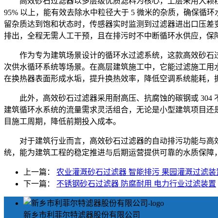
高效砂石过滤器以多层级优质滤料为核心，上层采用大颗
95% 以上，能有效去除水中粒径大于 5 微米的杂质，确
留杂质达到饱和状态时，传感器实时监测到过滤器进出口压差
排出，全程无需人工干预，且在排污时不中断循环水供应，保
作为专为建筑场景设计的循环水过滤系统，这款高效砂石
次供水循环系统等场景。在高层建筑施工中，它能过滤施工用
在换热器表面形成水垢，提升换热效率，降低空调系统能耗，据统
此外，高效砂石过滤器采用耐高压、抗腐蚀的碳钢或 304
建筑循环水系统的流量需求灵活组合，无论是小型建筑项目还
目施工周期，降低前期投入成本。
对于建筑行业而言，高效砂石过滤器的自动排污功能与高
统，能为建筑工程的稳定推进与后期运营提供可靠的水质保障
上一篇：
农业灌溉砂石过滤器 智能排污 果园灌溉过滤装
下一篇：
不锈钢砂石过滤器 防腐耐用 电力行业过滤装置
新乡市利菲尔特滤器股份有限公司