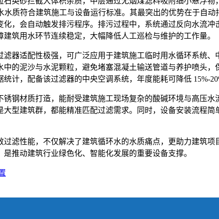
粒石英砂拦截大体积杂质，中层通过无烟煤滤料吸附细小悬浮物
保循环水水质符合建筑施工与设备运行标准。其最突出的优势在于自
变化，会自动触发排污程序。排污过程中，系统通过反向水流冲
障建筑用水环节连续稳定，大幅降低人工巡检与维护的工作量。
过滤器适配性极强，可广泛应用于建筑施工临时用水循环系统、
水中的泥沙与水泥颗粒，避免堵塞混凝土输送管道与养护喷头，
计，配备该过滤器的中央空调系统，年度能耗可降低 15%-20
 不锈钢材质打造，能耐受建筑施工现场复杂的酸碱环境与高压水流
是大型建筑群，都能精准匹配过滤需求。同时，设备安装流程简
效过滤性能，不仅解决了建筑循环水的水质痛点，更助力建筑项
，是推动建筑行业绿色化、智能化发展的重要设备支撑。
置