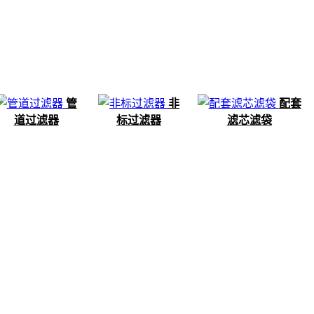
管
非
配套
道过滤器
标过滤器
滤芯滤袋