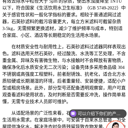
有效去除水中粒径大于 5μm 的杂质，使出水浊度降至 1NTU
以下，符合国家《生活饮用水卫生标准》（GB 5749-2022）中
关于感官性状和一般化学指标的要求。相较于普通滤网过滤
器，石英砂滤料的截污容量更大，每立方米滤料可截留杂质
3-5kg，无需频繁更换滤材，减少了维护频率与成本，特别适
合家庭、小区、酒店等长期稳定的生活用水场景。
在材质安全性与耐用性上，石英砂滤料过滤器同样表现出
色。滤料选用天然石英砂，经过酸洗、水洗等工艺处理，不含
重金属、异味及有害微生物，与水接触时不会释放有害物质，
确保净化后水质安全无二次污染；设备壳体多采用食品级 304
不锈钢或高强度工程塑料，前者耐锈蚀、抗老化，适合北方水
质较硬或长期潮湿的环境，后者重量轻、安装便捷，适配小户
型或租房场景。此外，部分型号还配备透明观察窗，用户可直
观查看滤料使用状态，及时判断是否需要反冲洗，操作简单易
懂，无需专业技术人员即可维护。
从适配场景的广泛性来看，石英砂滤料过滤器能满足不同
可以介绍下你们的产品么
你们是怎么收费的呢
生活用水需求。在家庭场景中，可安装于自来水总管道，为全
屋提供净化水，解决洗衣时杂质残留导致衣物发黄、洗澡时杂