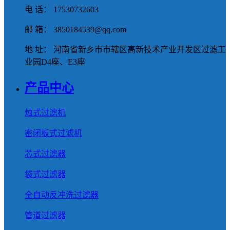
电 话： 17530732603
邮 箱： 3850184539@qq.com
地 址： 河南省新乡市市辖区高新技术产业开发区过滤工
业园D4座、E3座
产品中心
烛式过滤机
密闭板式过滤机
芯式过滤器
袋式过滤器
全自动反冲洗过滤器
管道过滤器