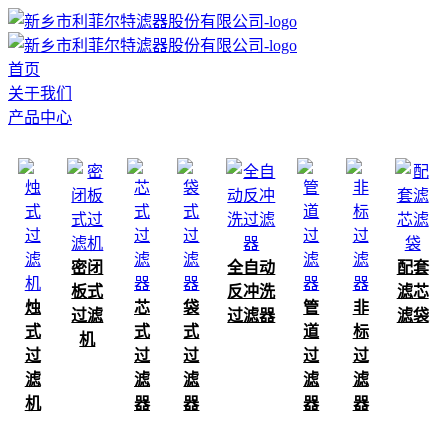
首页
关于我们
产品中心
密闭
全自动
配套
板式
反冲洗
滤芯
烛
芯
袋
管
非
过滤
过滤器
滤袋
式
式
式
道
标
机
过
过
过
过
过
滤
滤
滤
滤
滤
机
器
器
器
器