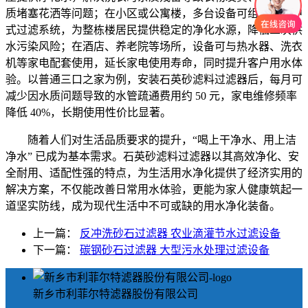
质堵塞花洒等问题；在小区或公寓楼，多台设备可组合成集中
式过滤系统，为整栋楼居民提供稳定的净化水源，降低二次供
水污染风险；在酒店、养老院等场所，设备可与热水器、洗衣
机等家电配套使用，延长家电使用寿命，同时提升客户用水体
验。以普通三口之家为例，安装石英砂滤料过滤器后，每月可
减少因水质问题导致的水管疏通费用约 50 元，家电维修频率
降低 40%，长期使用性价比显著。
随着人们对生活品质要求的提升，“喝上干净水、用上洁
净水” 已成为基本需求。石英砂滤料过滤器以其高效净化、安
全耐用、适配性强的特点，为生活用水净化提供了经济实用的
解决方案，不仅能改善日常用水体验，更能为家人健康筑起一
道坚实防线，成为现代生活中不可或缺的用水净化装备。
上一篇：
反冲洗砂石过滤器 农业滴灌节水过滤设备
下一篇：
碳钢砂石过滤器 大型污水处理过滤设备
新乡市利菲尔特滤器股份有限公司