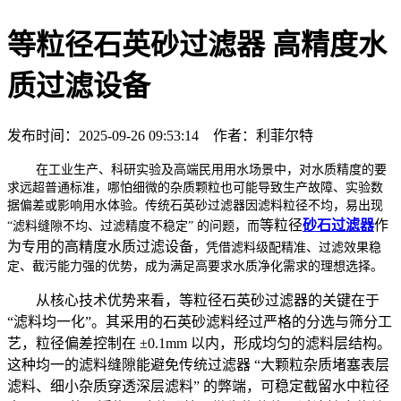
等粒径石英砂过滤器 高精度水
质过滤设备
发布时间：2025-09-26 09:53:14 作者：利菲尔特
在工业生产、科研实验及高端民用用水场景中，对水质精度的要
求远超普通标准，哪怕细微的杂质颗粒也可能导致生产故障、实验数
据偏差或影响用水体验。传统石英砂过滤器因滤料粒径不均，易出现
等粒径
砂石过滤器
作
“滤料缝隙不均、过滤精度不稳定” 的问题，而
为专用的高精度水质过滤设备
，凭借滤料级配精准、过滤效果稳
定、截污能力强的优势，成为满足高要求水质净化需求的理想选择。
从核心技术优势来看，等粒径石英砂过滤器的关键在于
“滤料均一化”。其采用的石英砂滤料经过严格的分选与筛分工
艺，粒径偏差控制在 ±0.1mm 以内，形成均匀的滤料层结构。
这种均一的滤料缝隙能避免传统过滤器 “大颗粒杂质堵塞表层
滤料、细小杂质穿透深层滤料” 的弊端，可稳定截留水中粒径