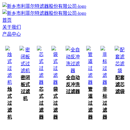
首页
关于我们
产品中心
密闭
全自动
配套
板式
反冲洗
滤芯
烛
芯
袋
管
非
过滤
过滤器
滤袋
式
式
式
道
标
机
过
过
过
过
过
滤
滤
滤
滤
滤
机
器
器
器
器