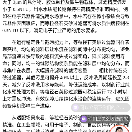
大于 3μm 的悬浮物、胶体颗粒及微生物载体，过滤精度偏差
小于 0.5NTU，出水水质能长期保持在高精度标准范围内。例
如在电子元器件清洗用水场景中，水中若存在微小杂质会导致
元器件表面瑕疵，而等粒径石英砂过滤器可将水质浊度控制在
0.3NTU 以下，满足电子行业严苛的用水要求。
在运行稳定性与截污能力上，等粒径石英砂过滤器同样表
现突出。均匀的滤料层让水流在滤料间隙中分布更均匀，避免
局部流速过快导致的滤料流失或过滤死角，延长滤料使用寿
命；同时，均一的缝隙结构使杂质能在滤料层中均匀分布，而
非集中在表层，大幅提升滤料的截污容量 —— 相比传统石英
砂过滤器，其截污量可提升 40% 以上，反冲洗周期延长至 2-3
天，减少了反冲洗用水与能耗，降低运维成本。以制药行业纯
化水预处理为例，等粒径石英砂过滤器可稳定运行 72 小时以
上才需反冲洗，有效保障后续纯化水设备的连续运行，避免因
可以介绍下你们的产品么
频繁停机影响生产进度。
从适配场景来看，等粒径石英砂过滤器的应用范围广泛且
你们是怎么收费的呢
精准。在工业领域，可用于电子、制药、食品饮料等行业的预
处理环节，为后续反渗透、离子交换等深度处理设备提供合格