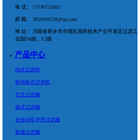
电 话： 17530732603
邮 箱： 3850184539@qq.com
地 址： 河南省新乡市市辖区高新技术产业开发区过滤工
业园D4座、E3座
产品中心
烛式过滤机
密闭板式过滤机
芯式过滤器
袋式过滤器
全自动反冲洗过滤器
管道过滤器