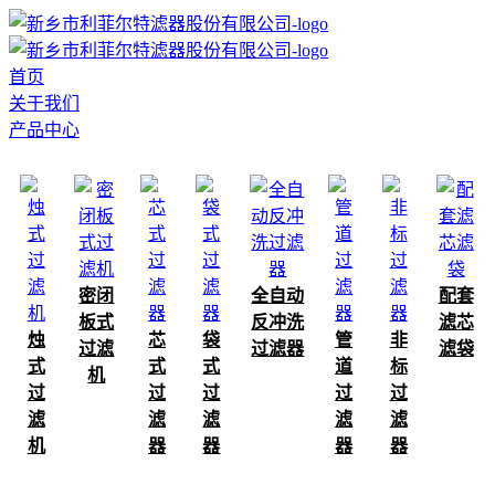
首页
关于我们
产品中心
密闭
全自动
配套
板式
反冲洗
滤芯
烛
芯
袋
管
非
过滤
过滤器
滤袋
式
式
式
道
标
机
过
过
过
过
过
滤
滤
滤
滤
滤
机
器
器
器
器