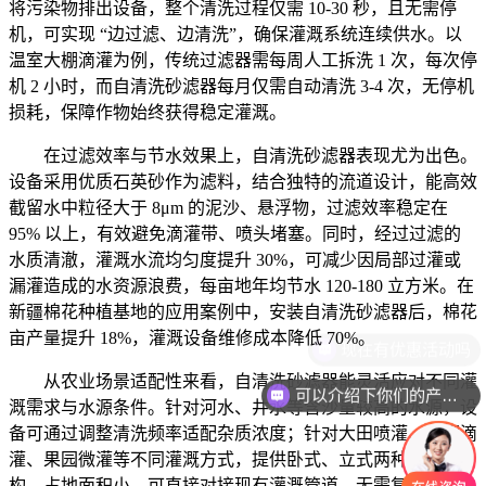
将污染物排出设备，整个清洗过程仅需 10-30 秒，且无需停
机，可实现 “边过滤、边清洗”，确保灌溉系统连续供水。以
温室大棚滴灌为例，传统过滤器需每周人工拆洗 1 次，每次停
机 2 小时，而自清洗砂滤器每月仅需自动清洗 3-4 次，无停机
损耗，保障作物始终获得稳定灌溉。
在过滤效率与节水效果上，自清洗砂滤器表现尤为出色。
设备采用优质石英砂作为滤料，结合独特的流道设计，能高效
截留水中粒径大于 8μm 的泥沙、悬浮物，过滤效率稳定在
95% 以上，有效避免滴灌带、喷头堵塞。同时，经过过滤的
水质清澈，灌溉水流均匀度提升 30%，可减少因局部过灌或
漏灌造成的水资源浪费，每亩地年均节水 120-180 立方米。在
新疆棉花种植基地的应用案例中，安装自清洗砂滤器后，棉花
亩产量提升 18%，灌溉设备维修成本降低 70%。
现在有优惠活动吗
从农业场景适配性来看，自清洗砂滤器能灵活应对不同灌
可以介绍下你们的产品么
溉需求与水源条件。针对河水、井水等含沙量较高的水源，设
备可通过调整清洗频率适配杂质浓度；针对大田喷灌、大棚滴
灌、果园微灌等不同灌溉方式，提供卧式、立式两种安装结
构，占地面积小，可直接对接现有灌溉管道，无需复杂改造。