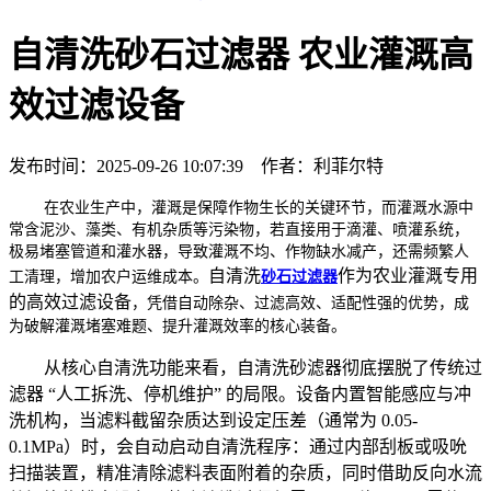
自清洗砂石过滤器 农业灌溉高
效过滤设备
发布时间：2025-09-26 10:07:39 作者：利菲尔特
在农业生产中，灌溉是保障作物生长的关键环节，而灌溉水源中
常含泥沙、藻类、有机杂质等污染物，若直接用于滴灌、喷灌系统，
极易堵塞管道和灌水器，导致灌溉不均、作物缺水减产，还需频繁人
自清洗
作为农业灌溉专用
工清理，增加农户运维成本。
砂石过滤器
的高效过滤设备
，凭借自动除杂、过滤高效、适配性强的优势，成
为破解灌溉堵塞难题、提升灌溉效率的核心装备。
从核心自清洗功能来看，自清洗砂滤器彻底摆脱了传统过
滤器 “人工拆洗、停机维护” 的局限。设备内置智能感应与冲
洗机构，当滤料截留杂质达到设定压差（通常为 0.05-
0.1MPa）时，会自动启动自清洗程序：通过内部刮板或吸吮
扫描装置，精准清除滤料表面附着的杂质，同时借助反向水流