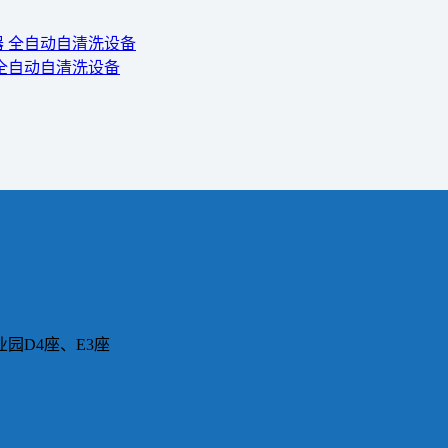
 全自动自清洗设备
园D4座、E3座