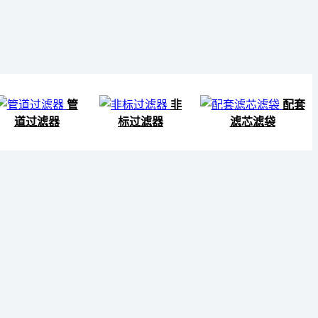
管
非
配套
道过滤器
标过滤器
滤芯滤袋