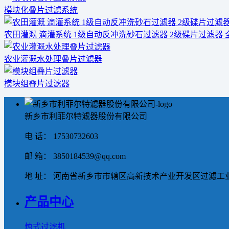
模块化叠片过滤系统
农田灌溉 滴灌系统 1级自动反冲洗砂石过滤器 2级碟片过滤器
农业灌溉水处理叠片过滤器
模块组叠片过滤器
新乡市利菲尔特滤器股份有限公司
电 话： 17530732603
邮 箱： 3850184539@qq.com
地 址： 河南省新乡市市辖区高新技术产业开发区过滤工业
产品中心
烛式过滤机