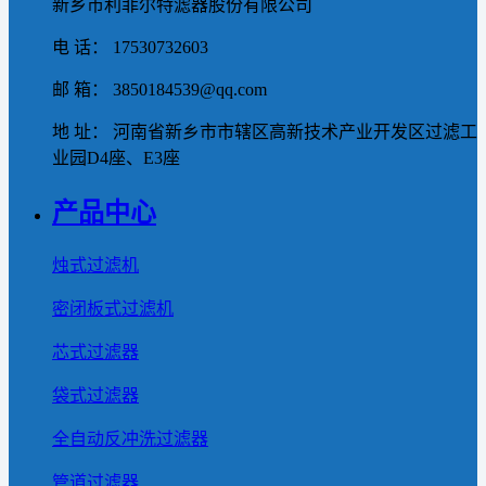
新乡市利菲尔特滤器股份有限公司
电 话： 17530732603
邮 箱： 3850184539@qq.com
地 址： 河南省新乡市市辖区高新技术产业开发区过滤工
业园D4座、E3座
产品中心
烛式过滤机
密闭板式过滤机
芯式过滤器
袋式过滤器
全自动反冲洗过滤器
管道过滤器