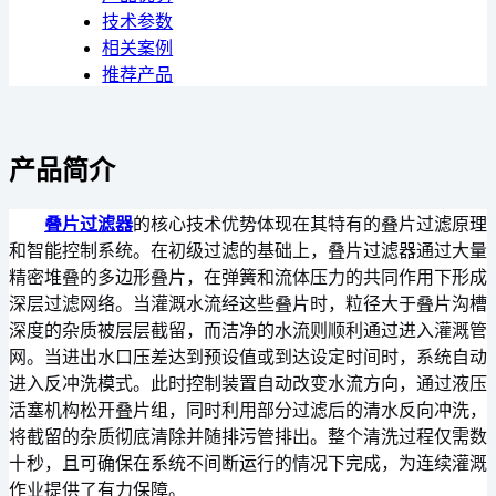
技术参数
相关案例
推荐产品
产品简介
叠片过滤器
的核心技术优势体现在其特有的叠片过滤原理
和智能控制系统。在初级过滤的基础上，叠片过滤器通过大量
精密堆叠的多边形叠片，在弹簧和流体压力的共同作用下形成
深层过滤网络。当灌溉水流经这些叠片时，粒径大于叠片沟槽
深度的杂质被层层截留，而洁净的水流则顺利通过进入灌溉管
网。当进出水口压差达到预设值或到达设定时间时，系统自动
进入反冲洗模式。此时控制装置自动改变水流方向，通过液压
活塞机构松开叠片组，同时利用部分过滤后的清水反向冲洗，
将截留的杂质彻底清除并随排污管排出。整个清洗过程仅需数
十秒，且可确保在系统不间断运行的情况下完成，为连续灌溉
作业提供了有力保障。