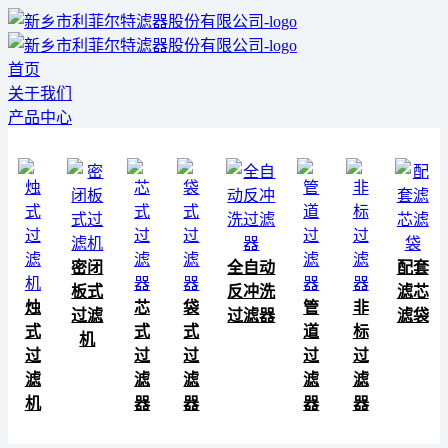
首页
关于我们
产品中心
密闭
全自动
配套
板式
反冲洗
滤芯
烛
芯
袋
管
非
过滤
过滤器
滤袋
式
式
式
道
标
机
过
过
过
过
过
滤
滤
滤
滤
滤
机
器
器
器
器