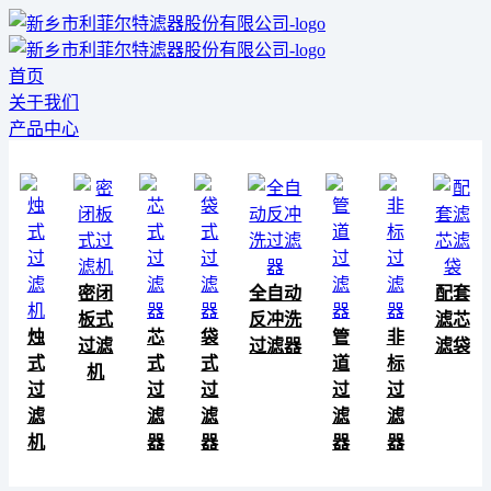
首页
关于我们
产品中心
密闭
全自动
配套
板式
反冲洗
滤芯
烛
芯
袋
管
非
过滤
过滤器
滤袋
式
式
式
道
标
机
过
过
过
过
过
滤
滤
滤
滤
滤
机
器
器
器
器