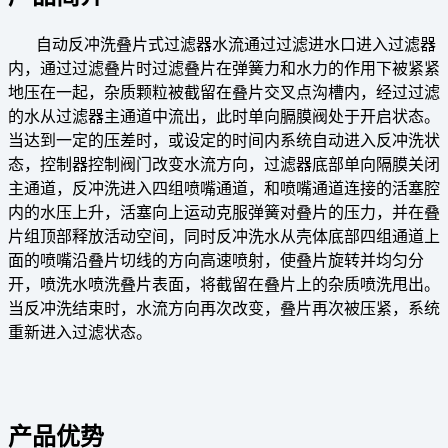
自动反冲洗叠片式过滤器水流通过过滤进水口进入过滤器
内，通过过滤叠片时过滤叠片在弹簧力和水力的作用下被紧紧
地压在一起，杂质颗粒被截留在叠片交叉点沟槽内，经过过滤
的水从过滤器主通道中流出，此时单向膈膜阀处于开启状态。
当达到一定的压差时，或设定的时间内系统自动进入反冲洗状
态，控制器控制阀门改变水流方向，过滤器底部单向隔膜关闭
主通道，反冲洗进入四组喷嘴通道，和喷嘴通道连接的活塞腔
内的水压上升，活塞向上运动克服弹簧对叠片的压力，并在叠
片组顶部释放活动空间，同时反冲洗水从壳体底部四组通道上
面的喷嘴沿叠片切线的方向高速喷射，使叠片旋转并均匀分
开，喷洗水喷洗叠片表面，将截留在叠片上的杂质喷洗甩出。
当反冲洗结束时，水流方向再次改变，叠片再次被压紧，系统
重新进入过滤状态。
产品优势