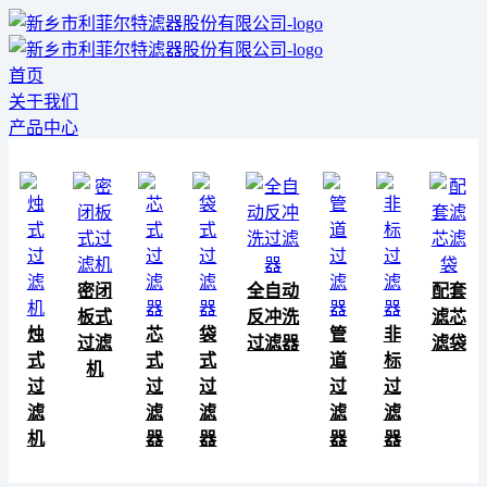
首页
关于我们
产品中心
密闭
全自动
配套
板式
反冲洗
滤芯
烛
芯
袋
管
非
过滤
过滤器
滤袋
式
式
式
道
标
机
过
过
过
过
过
滤
滤
滤
滤
滤
机
器
器
器
器