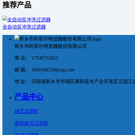
推荐产品
全自动反冲洗过滤器
新乡市利菲尔特滤器股份有限公司
电 话： 17530732603
邮 箱： 3850184539@qq.com
地 址： 河南省新乡市市辖区高新技术产业开发区过滤工业
产品中心
烛式过滤机
密闭板式过滤机