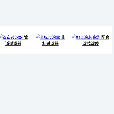
管
非
配套
道过滤器
标过滤器
滤芯滤袋