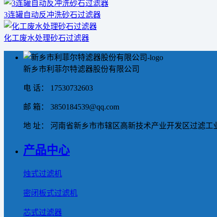
3连罐自动反冲洗砂石过滤器
化工废水处理砂石过滤器
新乡市利菲尔特滤器股份有限公司
电 话： 17530732603
邮 箱： 3850184539@qq.com
地 址： 河南省新乡市市辖区高新技术产业开发区过滤工业
产品中心
烛式过滤机
密闭板式过滤机
芯式过滤器