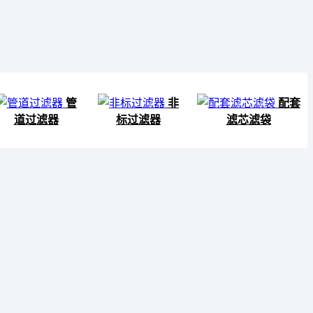
管
非
配套
道过滤器
标过滤器
滤芯滤袋