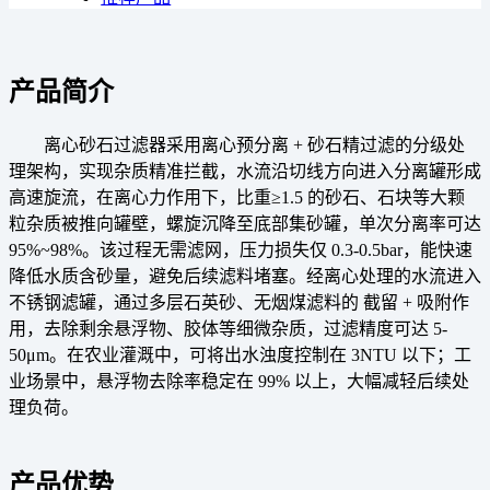
产品简介
离心砂石过滤器采用离心预分离 + 砂石精过滤的分级处
理架构，实现杂质精准拦截，
水流沿切线方向进入分离罐形成
高速旋流，在离心力作用下，比重≥1.5 的砂石、石块等大颗
粒杂质被推向罐壁，螺旋沉降至底部集砂罐，单次分离率可达
95%~98%。该过程无需滤网，压力损失仅 0.3-0.5bar，能快速
降低水质含砂量，避免后续滤料堵塞。
经离心处理的水流进入
不锈钢滤罐，通过多层石英砂、无烟煤滤料的 截留 + 吸附作
用，去除剩余悬浮物、胶体等细微杂质，过滤精度可达 5-
50μm。在农业灌溉中，可将出水浊度控制在 3NTU 以下；工
业场景中，悬浮物去除率稳定在 99% 以上，大幅减轻后续处
理负荷。
产品优势