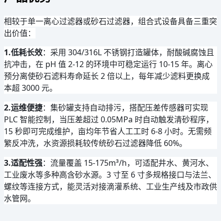
相较于单一离心过滤器或砂石过滤器，组合式设备具备三重突
出价值：
1.低耗长效
：采用 304/316L 不锈钢打造罐体，耐酸碱腐蚀且
抗冲击，在 pH 值 2-12 的环境中可稳定运行 10-15 年。离心
预分离使砂石滤料寿命延长 2 倍以上，每年减少滤料更换成
本超 3000 元。
2.运维便捷
：集砂罐支持自动排污，搭配压差传感器可实现 
PLC 智能控制，当压差超过 0.05MPa 时自动触发清砂程序，
15 秒即可完成维护，亩均年节省人工工时 6-8 小时。无需频
繁反冲洗，水资源损耗较传统砂石过滤器降低 60%。
3.适配性强
：流量覆盖 15-175m³/h，可适配井水、黄河水、
工业废水等多种高含砂水源。3 寸至 6 寸多规格接口与法兰、
螺纹等连接方式，能灵活对接滴灌系统、工业生产线及市政供
水管网。