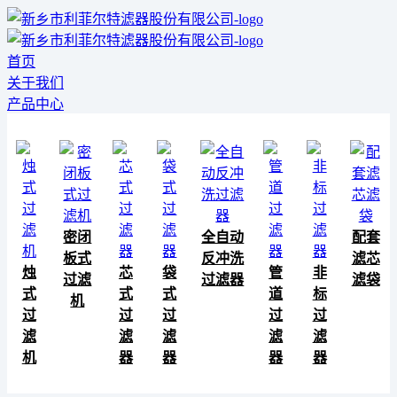
首页
关于我们
产品中心
密闭
全自动
配套
板式
反冲洗
滤芯
烛
芯
袋
管
非
过滤
过滤器
滤袋
式
式
式
道
标
机
过
过
过
过
过
滤
滤
滤
滤
滤
机
器
器
器
器