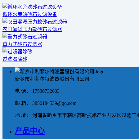
循环水旁滤砂石过滤设备
农田灌溉压力款砂石过滤器
重力式砂石过滤器
过滤器除砂
新乡市利菲尔特滤器股份有限公司
电 话： 17530732603
邮 箱： 3850184539@qq.com
地 址： 河南省新乡市市辖区高新技术产业开发区过滤工业
产品中心