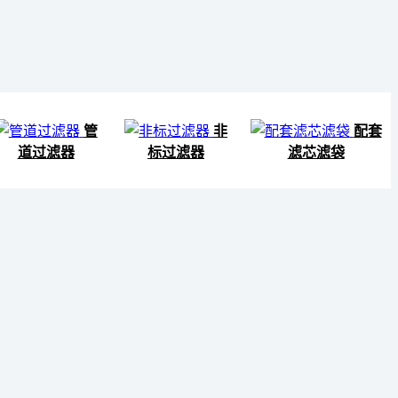
管
非
配套
道过滤器
标过滤器
滤芯滤袋