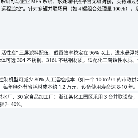
PLC 系统可与企业 MES 系统、水处理中控平台无缝对接，支持
 远程监控”。针对多罐并联场景（如 4 罐组合处理量 100t/
活性炭” 三层滤料配伍，截留效率稳定在 96% 以上，进水悬浮物浓度≤
标准。罐体可选 304 不锈钢、316L 不锈钢材质，适配化工腐蚀性水
制机型可减少 80% 人工巡检成本（如一个 100m³/h 的市政
年额外节省耗材成本约 1.2 万元，设备使用寿命达 8-10 年。
供水厂、30 家食品加工厂：浙江某化工园区采用 3 台并联设备，
升 40%。