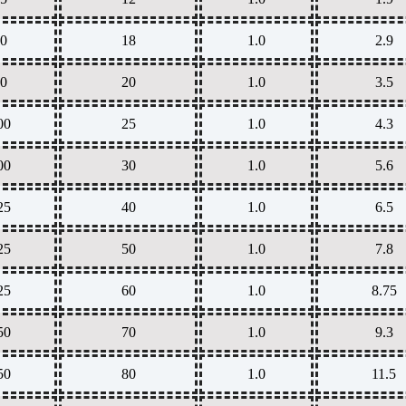
0
18
1.0
2.9
0
20
1.0
3.5
00
25
1.0
4.3
00
30
1.0
5.6
25
40
1.0
6.5
25
50
1.0
7.8
25
60
1.0
8.75
50
70
1.0
9.3
50
80
1.0
11.5