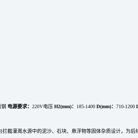
锈钢
电源要求：
220V电压
H2(mm)：
185-1400
D(mm)：
710-1200
为拦截灌溉水源中的泥沙、石块、悬浮物等固体杂质设计，为后