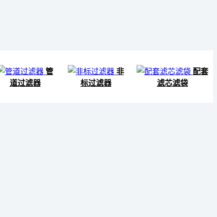
管
非
配套
道过滤器
标过滤器
滤芯滤袋