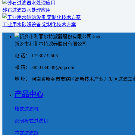
砂石过滤器水处理应用
工业用水砂滤设备 定制化技术方案
新乡市利菲尔特滤器股份有限公司
电 话： 17530732603
邮 箱： 3850184539@qq.com
地 址： 河南省新乡市市辖区高新技术产业开发区过滤工业
产品中心
烛式过滤机
密闭板式过滤机
芯式过滤器