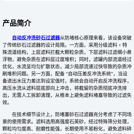
产品简介
自动反冲洗砂石过滤器
从防堵核心原理来看，该设备突破
了传统砂石过滤器的设计局限。一方面，采用分级滤料 + 特
殊流道结构，上层滤料拦截大颗粒杂质，下层滤料过滤细小悬
浮物，避免杂质在滤料层过度堆积；同时，滤罐内部流道经过
优化，水流呈均匀扩散状态，减少局部流速过快导致的杂质冲
刷堆积问题。另一方面，配备 “自动压差反冲洗系统”，当设
备进出水压力差达到设定值时，系统会自动开启反冲洗程序，
高压水流从滤料层底部向上冲击，将截留的杂质彻底冲洗排
出，无需人工拆卸清理，从根本上避免滤料堵塞导致的过滤失
效。
在技术细节设计上，防堵塞砂石过滤器充分考虑了不同场
景的使用需求。滤料选用高强度石英砂，经过特殊筛分处理，
颗粒均匀度高、耐磨性能强，长期使用不易粉化，避免滤料碎