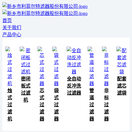
首页
关于我们
产品中心
密闭
全自动
配套
板式
反冲洗
滤芯
烛
芯
袋
管
非
过滤
过滤器
滤袋
式
式
式
道
标
机
过
过
过
过
过
滤
滤
滤
滤
滤
机
器
器
器
器