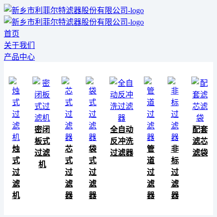
首页
关于我们
产品中心
密闭
全自动
配套
板式
反冲洗
滤芯
烛
芯
袋
管
非
过滤
过滤器
滤袋
式
式
式
道
标
机
过
过
过
过
过
滤
滤
滤
滤
滤
机
器
器
器
器