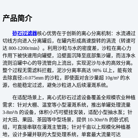
产品简介
砂石过滤器
核心优势在于创新的离心分离机制：水流通过
切线方向进入分离罐后，在罐内形成高速旋转的涡流（转速可
达 800-1200r/min）。利用沙粒与水的密度差，沙粒在离心力
作用下被快速甩向罐壁，沿壁面沉降至底部集沙罐，而洁净水
流则沿罐中心的导流管向上流出，实现泥沙与水的高效分离。
整个过程无需滤料拦截，泥沙分离率高达 98% 以上，能有效
去除直径≥0.075mm 的沙粒，即使面对含沙量超 10g/m³ 的水
源，也能稳定过滤，避免沙粒进入后续灌溉系统。
在适配场景上，离心式砂石过滤设备覆盖全规模农业种植
需求：针对大棚、温室等小型灌溉系统，推出单罐处理流量
3-8m³/h 的设备，体积小巧可壁挂安装，适配小型抽水泵；针
对大田、果园、茶园等中型场景，提供 10-30m³/h 的卧式机
组，可直接串联在灌溉主管路；针对千亩以上规模化种植基
地，设计多罐并联的大型处理系统，单套最大流量可达