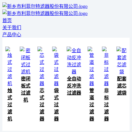
首页
关于我们
产品中心
密闭
全自动
配套
板式
反冲洗
滤芯
烛
芯
袋
管
非
过滤
过滤器
滤袋
式
式
式
道
标
机
过
过
过
过
过
滤
滤
滤
滤
滤
机
器
器
器
器