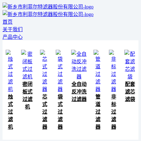
首页
关于我们
产品中心
密闭
全自动
配套
板式
反冲洗
滤芯
烛
芯
袋
管
非
过滤
过滤器
滤袋
式
式
式
道
标
机
过
过
过
过
过
滤
滤
滤
滤
滤
机
器
器
器
器