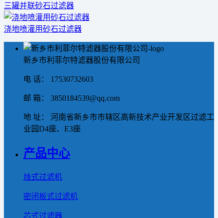
三罐并联砂石过滤器
浇地喷灌用砂石过滤器
新乡市利菲尔特滤器股份有限公司
电 话： 17530732603
邮 箱： 3850184539@qq.com
地 址： 河南省新乡市市辖区高新技术产业开发区过滤工
业园D4座、E3座
产品中心
烛式过滤机
密闭板式过滤机
芯式过滤器