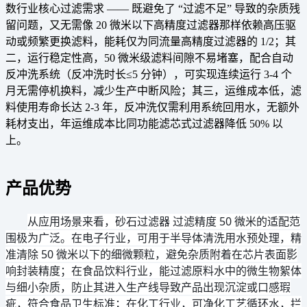
数行业核心过滤需求 —— 既避免了 “过滤不足” 导致的杂质残
留问题，又无需像 20 微米以下高精度过滤器那样依赖高压驱
动或频繁更换滤料，能耗仅为同流量高精度过滤器的 1/2；其
二，运行稳定性高，50 微米级滤料间隙不易堵塞，配合自动
反冲洗系统（反冲洗时长≤5 分钟），可实现连续运行 3-4 个
月无需停机换料，减少生产中断风险；其三，运维成本低，滤
料使用寿命长达 2-3 年，反冲洗仅需利用系统回用水，无额外
耗材支出，年运维成本比同功能滤芯式过滤器降低 50% 以
上。
产品优势
从应用场景来看，砂石过滤器 过滤精度 50 微米的适配范
围极为广泛。在电子行业，可用于半导体清洗用水预处理，精
准清除 50 微米以下的细微颗粒，避免杂质附着在芯片表面影
响封装精度；在食品饮料行业，能过滤原料水中的微生物絮体
与细小杂质，防止其进入生产线导致产品出现沉淀或口感瑕
疵，符合食品卫生标准；在化工行业，可净化工艺循环水，拦