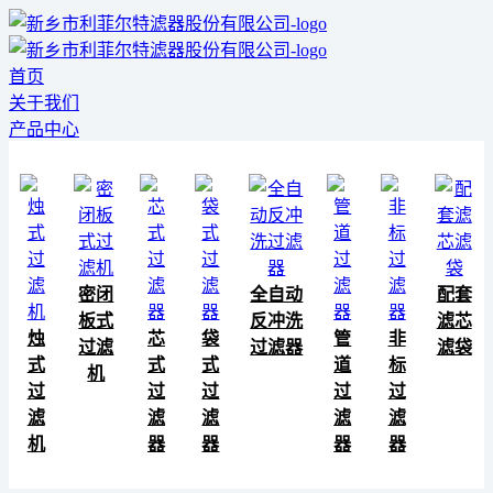
首页
关于我们
产品中心
密闭
全自动
配套
板式
反冲洗
滤芯
烛
芯
袋
管
非
过滤
过滤器
滤袋
式
式
式
道
标
机
过
过
过
过
过
滤
滤
滤
滤
滤
机
器
器
器
器