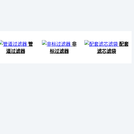
管
非
配套
道过滤器
标过滤器
滤芯滤袋