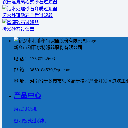
农田灌溉离心式砂石过滤器
污水处理砂石介质过滤器
微灌砂石过滤器
新乡市利菲尔特滤器股份有限公司
电 话： 17530732603
邮 箱： 3850184539@qq.com
地 址： 河南省新乡市市辖区高新技术产业开发区过滤工业
产品中心
烛式过滤机
密闭板式过滤机