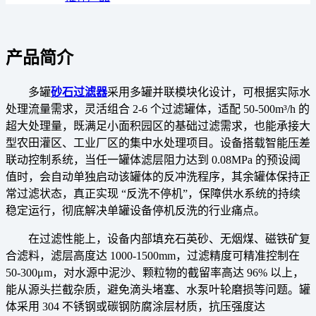
产品简介
多罐
砂石过滤器
采用
多罐并联模块化设计
，可根据实际水
处理流量需求，灵活组合 2-6 个过滤罐体，适配 50-500m³/h 的
超大处理量，既满足小面积园区的基础过滤需求，也能承接大
型农田灌区、工业厂区的集中水处理项目。设备搭载智能压差
联动控制系统，当任一罐体滤层阻力达到 0.08MPa 的预设阈
值时，会自动单独启动该罐体的反冲洗程序，其余罐体保持正
常过滤状态，真正实现 “反洗不停机”，保障供水系统的持续
稳定运行，彻底解决单罐设备停机反洗的行业痛点。
在过滤性能上，设备内部填充石英砂、无烟煤、磁铁矿复
合滤料，滤层高度达 1000-1500mm，过滤精度可精准控制在
50-300μm，对水源中泥沙、颗粒物的截留率高达 96% 以上，
能从源头拦截杂质，避免滴头堵塞、水泵叶轮磨损等问题。罐
体采用 304 不锈钢或碳钢防腐涂层材质，抗压强度达