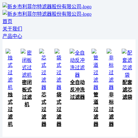
首页
关于我们
产品中心
密闭
全自动
配套
板式
反冲洗
滤芯
烛
芯
袋
管
非
过滤
过滤器
滤袋
式
式
式
道
标
机
过
过
过
过
过
滤
滤
滤
滤
滤
机
器
器
器
器