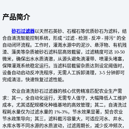
产品简介
砂石过滤器
以天然石英砂、石榴石等优质砂石为滤料，结
合自清洗智能控制系统，形成 “过滤 - 检测 - 反冲 - 排污” 的全
自动闭环流程。工作时，灌溉水源中的泥沙、悬浮物、有机残
渣、藻类等杂质被砂石滤料层高效截留，过滤精度可达 10-50
微米，确保出水水质清澈，从源头避免滴灌带、喷灌头堵塞，
保障灌溉系统稳定运行。当滤料层截留杂质达到设定阈值时，
设备自动启动反冲洗程序，无需人工拆卸清理，3-5 分钟即可
完成清洁，快速恢复过滤性能。
农业自清洗砂石过滤器的核心优势精准匹配农业生产需
求：其一，全自动化运行，无需专人值守，大幅降低人工维护
成本，尤其适配规模化种植基地的高效管理；其二，自清洗过
程耗水量仅为过滤水量的 1%-3%，节水效果显著，契合农业
节水政策导向；其三，滤料截污容量大，可适应河水、井水、
水库水等不同水源的水质波动，过滤周期长，减少反冲频次，