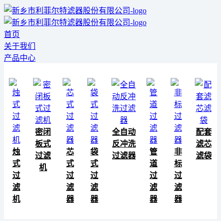
首页
关于我们
产品中心
密闭
全自动
配套
板式
反冲洗
滤芯
烛
芯
袋
管
非
过滤
过滤器
滤袋
式
式
式
道
标
机
过
过
过
过
过
滤
滤
滤
滤
滤
机
器
器
器
器