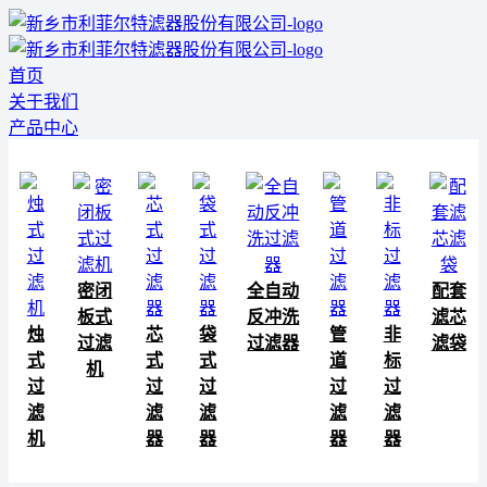
首页
关于我们
产品中心
密闭
全自动
配套
板式
反冲洗
滤芯
烛
芯
袋
管
非
过滤
过滤器
滤袋
式
式
式
道
标
机
过
过
过
过
过
滤
滤
滤
滤
滤
机
器
器
器
器