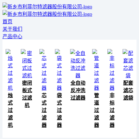
首页
关于我们
产品中心
密闭
全自动
配套
板式
反冲洗
滤芯
烛
芯
袋
管
非
过滤
过滤器
滤袋
式
式
式
道
标
机
过
过
过
过
过
滤
滤
滤
滤
滤
机
器
器
器
器