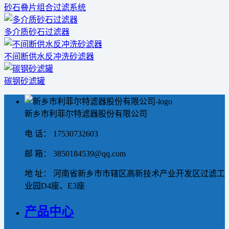
砂石叠片组合过滤系统
多介质砂石过滤器
不间断供水反冲洗砂滤器
碳钢砂滤罐
新乡市利菲尔特滤器股份有限公司
电 话： 17530732603
邮 箱： 3850184539@qq.com
地 址： 河南省新乡市市辖区高新技术产业开发区过滤工
业园D4座、E3座
产品中心